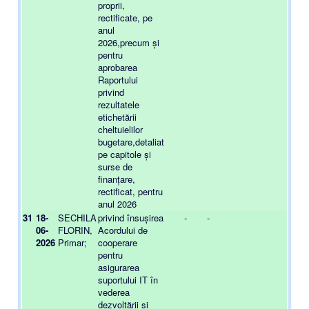
proprii,
rectificate, pe
anul
2026,precum și
pentru
aprobarea
Raportului
privind
rezultatele
etichetării
cheltuielilor
bugetare,detaliat
pe capitole și
surse de
finanțare,
rectificat, pentru
anul 2026
31
18-
SECHILA
privind însușirea
-
-
-
06-
FLORIN,
Acordului de
2026
Primar;
cooperare
pentru
asigurarea
suportului IT în
vederea
dezvoltării și