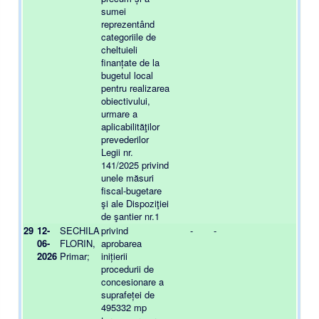
sumei
reprezentând
categoriile de
cheltuieli
finanțate de la
bugetul local
pentru realizarea
obiectivului,
urmare a
aplicabilităţilor
prevederilor
Legii nr.
141/2025 privind
unele măsuri
fiscal-bugetare
şi ale Dispoziţiei
de şantier nr.1
29
12-
SECHILA
privind
-
-
-
06-
FLORIN,
aprobarea
2026
Primar;
inițierii
procedurii de
concesionare a
suprafeței de
495332 mp