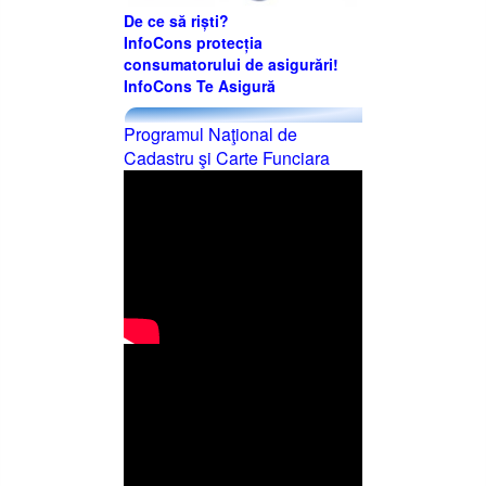
De ce să riști?
InfoCons protecția
consumatorului de asigurări!
InfoCons Te Asigură
Programul Naţional de
Cadastru şi Carte Funciara