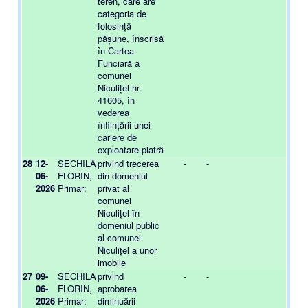
teren, care are
categoria de
folosință
pășune, înscrisă
în Cartea
Funciară a
comunei
Niculițel nr.
41605, în
vederea
înființării unei
cariere de
exploatare piatră
28
12-
SECHILA
privind trecerea
-
-
-
06-
FLORIN,
din domeniul
2026
Primar;
privat al
comunei
Niculițel în
domeniul public
al comunei
Niculițel a unor
imobile
27
09-
SECHILA
privind
-
-
-
06-
FLORIN,
aprobarea
2026
Primar;
diminuării