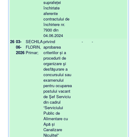
suprafeței
închiriate
aferente
contractului de
închiriere nr.
7930 din
04.06.2024
26
03-
SECHILA
privind
-
-
-
06-
FLORIN,
aprobarea
2026
Primar;
criteriilor și a
procedurii de
organizare şi
desfăşurare a
concursului sau
examenului
pentru ocuparea
postului vacant
de Şef Serviciu
din cadrul
“Serviciului
Public de
Alimentare cu
Apă și
Canalizare
Niculițel”