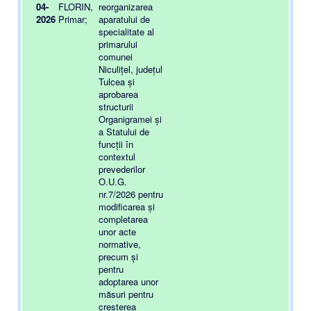
04-
FLORIN,
reorganizarea
2026
Primar;
aparatului de
specialitate al
primarului
comunei
Niculițel, județul
Tulcea și
aprobarea
structurii
Organigramei și
a Statului de
funcții în
contextul
prevederilor
O.U.G.
nr.7/2026 pentru
modificarea și
completarea
unor acte
normative,
precum și
pentru
adoptarea unor
măsuri pentru
creșterea