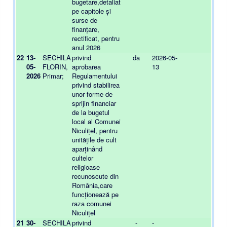
bugetare,detaliat
pe capitole și
surse de
finanțare,
rectificat, pentru
anul 2026
22
13-
SECHILA
privind
da
2026-05-
05-
FLORIN,
aprobarea
13
2026
Primar;
Regulamentului
privind stabilirea
unor forme de
sprijin financiar
de la bugetul
local al Comunei
Niculițel, pentru
unitățile de cult
aparținând
cultelor
religioase
recunoscute din
România,care
funcționează pe
raza comunei
Niculițel
21
30-
SECHILA
privind
-
-
-