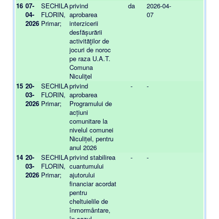
16
07-
SECHILA
privind
da
2026-04-
04-
FLORIN,
aprobarea
07
2026
Primar;
interzicerii
desfășurării
activităţilor de
jocuri de noroc
pe raza U.A.T.
Comuna
Niculiţel
15
20-
SECHILA
privind
-
-
-
03-
FLORIN,
aprobarea
2026
Primar;
Programului de
acțiuni
comunitare la
nivelul comunei
Niculițel, pentru
anul 2026
14
20-
SECHILA
privind stabilirea
-
-
-
03-
FLORIN,
cuantumului
2026
Primar;
ajutorului
financiar acordat
pentru
cheltuielile de
înmormântare,
în cazul