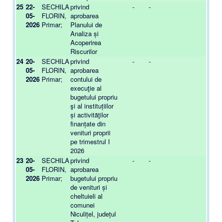
25
22-
SECHILA
privind
-
-
-
05-
FLORIN,
aprobarea
2026
Primar;
Planului de
Analiza și
Acoperirea
Riscurilor
24
20-
SECHILA
privind
-
-
-
05-
FLORIN,
aprobarea
2026
Primar;
contului de
execuţie al
bugetului propriu
şi al instituțiilor
și activităţilor
finanțate din
venituri proprii
pe trimestrul I
2026
23
20-
SECHILA
privind
-
-
-
05-
FLORIN,
aprobarea
2026
Primar;
bugetului propriu
de venituri și
cheltuieli al
comunei
Niculițel, județul