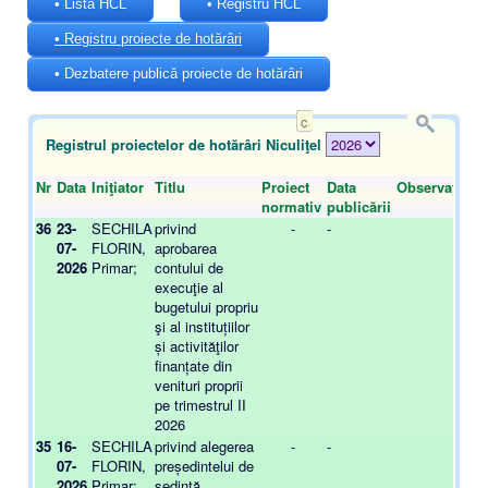
• Lista HCL
• Registru HCL
• Registru proiecte de hotărâri
• Dezbatere publică proiecte de hotărâri
Registrul proiectelor de hotărâri Niculiţel
Nr
Data
Iniţiator
Titlu
Proiect
Data
Observaţii
Fi
normativ
publicării
36
23-
SECHILA
privind
-
-
-
07-
FLORIN,
aprobarea
2026
Primar;
contului de
execuţie al
bugetului propriu
şi al instituțiilor
și activităţilor
finanțate din
venituri proprii
pe trimestrul II
2026
35
16-
SECHILA
privind alegerea
-
-
-
07-
FLORIN,
președintelui de
2026
Primar;
ședință