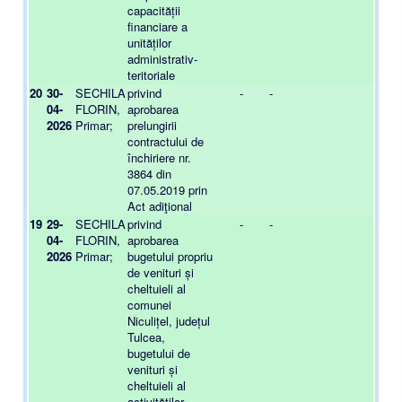
capacității
financiare a
unităților
administrativ-
teritoriale
20
30-
SECHILA
privind
-
-
-
04-
FLORIN,
aprobarea
2026
Primar;
prelungirii
contractului de
închiriere nr.
3864 din
07.05.2019 prin
Act adiţional
19
29-
SECHILA
privind
-
-
-
04-
FLORIN,
aprobarea
2026
Primar;
bugetului propriu
de venituri și
cheltuieli al
comunei
Niculițel, județul
Tulcea,
bugetului de
venituri și
cheltuieli al
activităților