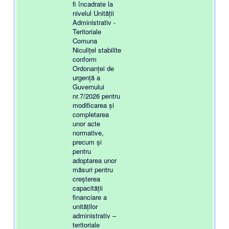
fi încadrate la
nivelul Unității
Administrativ -
Teritoriale
Comuna
Niculițel stabilite
conform
Ordonanței de
urgență a
Guvernului
nr.7/2026 pentru
modificarea și
completarea
unor acte
normative,
precum și
pentru
adoptarea unor
măsuri pentru
creșterea
capacității
financiare a
unităților
administrativ –
teritoriale