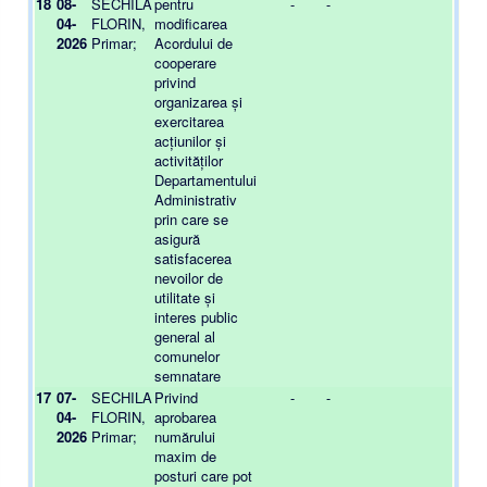
18
08-
SECHILA
pentru
-
-
-
04-
FLORIN,
modificarea
2026
Primar;
Acordului de
cooperare
privind
organizarea și
exercitarea
acțiunilor și
activităților
Departamentului
Administrativ
prin care se
asigură
satisfacerea
nevoilor de
utilitate și
interes public
general al
comunelor
semnatare
17
07-
SECHILA
Privind
-
-
-
04-
FLORIN,
aprobarea
2026
Primar;
numărului
maxim de
posturi care pot