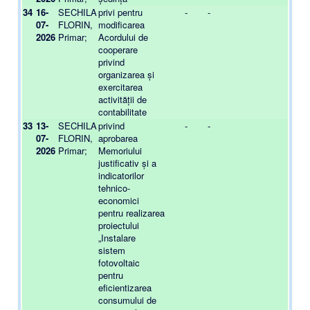
34
16-
SECHILA
privi pentru
-
-
-
07-
FLORIN,
modificarea
2026
Primar;
Acordului de
cooperare
privind
organizarea și
exercitarea
activității de
contabilitate
33
13-
SECHILA
privind
-
-
-
07-
FLORIN,
aprobarea
2026
Primar;
Memoriului
justificativ și a
indicatorilor
tehnico-
economici
pentru realizarea
proiectului
„Instalare
sistem
fotovoltaic
pentru
eficientizarea
consumului de