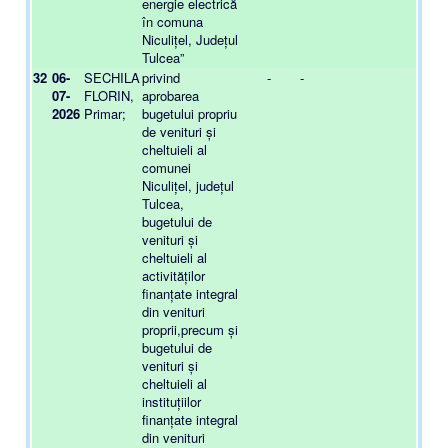
energie electrică
în comuna
Niculițel, Județul
Tulcea”
32
06-
SECHILA
privind
-
-
-
07-
FLORIN,
aprobarea
2026
Primar;
bugetului propriu
de venituri și
cheltuieli al
comunei
Niculițel, județul
Tulcea,
bugetului de
venituri și
cheltuieli al
activităților
finanțate integral
din venituri
proprii,precum și
bugetului de
venituri și
cheltuieli al
instituțiilor
finanțate integral
din venituri