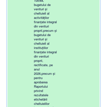
Tulcea,
bugetului de
venituri și
cheltuieli al
activităților
finanțate integral
din venituri
proprii,precum și
bugetului de
venituri și
cheltuieli al
instituțiilor
finanțate integral
din venituri
proprii,
rectificate, pe
anul
2026,precum și
pentru
aprobarea
Raportului
privind
rezultatele
etichetării
cheltuielilor