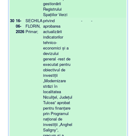
gestionării
Registrului
Spațiilor Verzi
30
16-
SECHILA
privind
-
-
-
06-
FLORIN,
aprobarea
2026
Primar;
actualizării
indicatorilor
tehnico-
economici și a
devizului
general -rest de
executat pentru
obiectivul de
investiții
„Modernizare
străzi în
localitatea
Niculiţel, Județul
Tulcea” aprobat
pentru finanțare
prin Programul
național de
investiții „Anghel
Saligny”,
precum și a