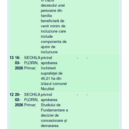
decesului unei
persoane din
familia
beneficiară de
venit minim de
incluziune care
include
componenta de
ajutor de
incluziune
13
16-
SECHILA
privind
-
-
-
03-
FLORIN,
aprobarea
2026
Primar;
închirierii
suprafeţei de
45,21 ha din
izlazul comunei
Niculitel
12
20-
SECHILA
privind
-
-
-
02-
FLORIN,
aprobarea
2026
Primar;
Studiului de
Fundamentare a
deciziei de
concesionare și
demararea