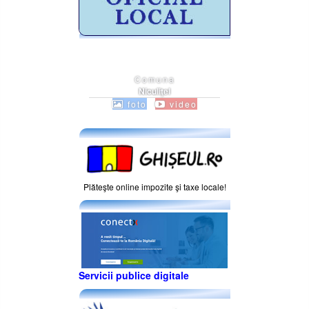
Comuna
Niculiţel
foto
video
Plăteşte online impozite şi taxe locale!
Servicii publice digitale