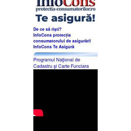
De ce să riști?
InfoCons protecția
consumatorului de asigurări!
InfoCons Te Asigură
Programul Naţional de
Cadastru şi Carte Funciara