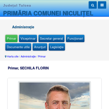
Judeţul Tulcea
PRIMĂRIA COMUNEI NICULIȚEL
Administraţie
Primar
Viceprimar
Secretar general
Funcţionari
Documente utile
Anunţuri
Legislaţie
Harta site
/
Administraţie
/
Primar
Primar, SECHILA FLORIN