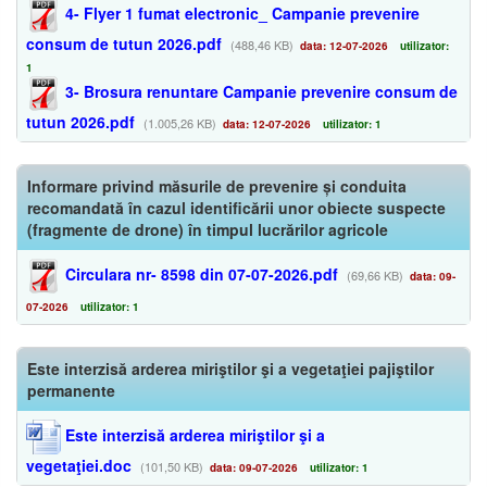
4- Flyer 1 fumat electronic_ Campanie prevenire
consum de tutun 2026.pdf
(488,46 KB)
data: 12-07-2026
utilizator:
1
3- Brosura renuntare Campanie prevenire consum de
tutun 2026.pdf
(1.005,26 KB)
data: 12-07-2026
utilizator: 1
Informare privind măsurile de prevenire și conduita
recomandată în cazul identificării unor obiecte suspecte
(fragmente de drone) în timpul lucrărilor agricole
Circulara nr- 8598 din 07-07-2026.pdf
(69,66 KB)
data: 09-
07-2026
utilizator: 1
Este interzisă arderea miriştilor şi a vegetaţiei pajiştilor
permanente
Este interzisă arderea miriştilor şi a
vegetaţiei.doc
(101,50 KB)
data: 09-07-2026
utilizator: 1