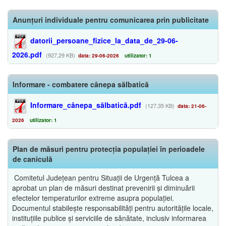
Anunțuri individuale pentru comunicarea prin publicitate
datorii_persoane_fizice_la_data_de_29-06-
2026.pdf
(927,29 KB)
data: 29-06-2026
utilizator: 1
Informare - combatere cânepa sălbatică
Informare_cânepa_sălbatică.pdf
(127,35 KB)
data: 21-06-
2026
utilizator: 1
Plan de măsuri pentru protecția populației în perioadele
de caniculă
Comitetul Județean pentru Situații de Urgență Tulcea a
aprobat un plan de măsuri destinat prevenirii și diminuării
efectelor temperaturilor extreme asupra populației.
Documentul stabilește responsabilități pentru autoritățile locale,
instituțiile publice și serviciile de sănătate, inclusiv informarea