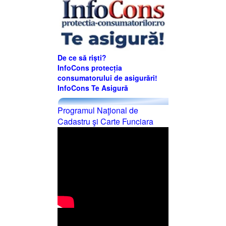
De ce să riști?
InfoCons protecția
consumatorului de asigurări!
InfoCons Te Asigură
Programul Naţional de
Cadastru şi Carte Funciara