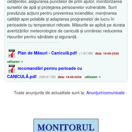
cetățenilor, asigurarea punctelor de prim ajutor, monitorizarea
surselor de apă și protejarea persoanelor vulnerabile. Sunt
prevăzute acțiuni pentru prevenirea incendiilor, menținerea
calității apei potabile și adaptarea programelor de lucru în
perioadele cu temperaturi ridicate. Măsurile se aplică pe durata
avertizărilor meteorologice de caniculă și urmăresc reducerea
riscurilor pentru sănătate și siguranță.
Plan de Măsuri - Caniculă.pdf
(1,80 MB)
data: 18-06-2026
utilizator: 1
recomandări pentru perioade cu
CANICULĂ.pdf
(926,81 KB)
data: 18-06-2026
utilizator: 1
Toate anunţurile de actualitate sunt la:
Anunţuri/comunicate