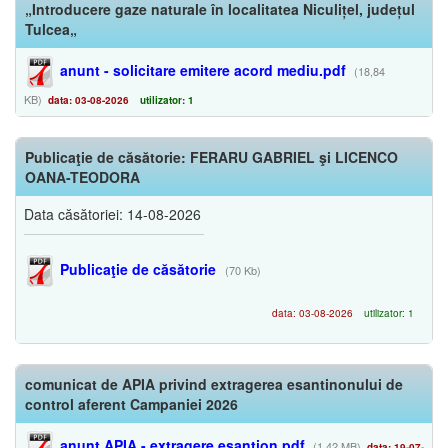
„Introducere gaze naturale în localitatea Niculițel, județul
Tulcea„
anunt - solicitare emitere acord mediu.pdf
(18,84
KB)
data: 03-08-2026
utilizator: 1
Publicaţie de căsătorie: FERARU GABRIEL şi LICENCO
OANA-TEODORA
Data căsătoriei: 14-08-2026
Publicaţie de căsătorie
(70 Kb)
data: 03-08-2026
utilizator: 1
comunicat de APIA privind extragerea esantinonului de
control aferent Campaniei 2026
anunt APIA - extragere eșantion.pdf
(1,42 MB)
data: 19-07-