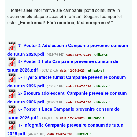
Materialele informative ale campaniei pot fi consultate în
documentele atașate acestei informări. Sloganul campaniei
este:
„Fii informat! Fără nicotină, fără compromis!”
7- Poster 2 Adolescenti Campanie prevenire consum
de tutun 2026.pdf
(429,76 KB)
data: 12-07-2026
utilizator: 1
8- Poster 3 Fata Campanie prevenire consum de
tutun 2026.pdf
(603,12 KB)
data: 12-07-2026
utilizator: 1
5- Flyer 2 efecte fumat Campanie prevenire consum
de tutun 2026.pdf
(704,67 KB)
data: 12-07-2026
utilizator: 1
2- Brosura adolescenti Campanie prevenire consum
de tutun 2026.pdf
(692,69 KB)
data: 12-07-2026
utilizator: 1
6- Poster 1 Luca Campanie prevenire consum de
tutun 2026.pdf
(416,09 KB)
data: 12-07-2026
utilizator: 1
1- Infografic Campanie prevenire consum de tutun
2026.pdf
(443,89 KB)
data: 12-07-2026
utilizator: 1