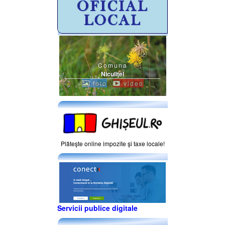
Comuna
Niculiţel
foto
video
Plăteşte online impozite şi taxe locale!
Servicii publice digitale