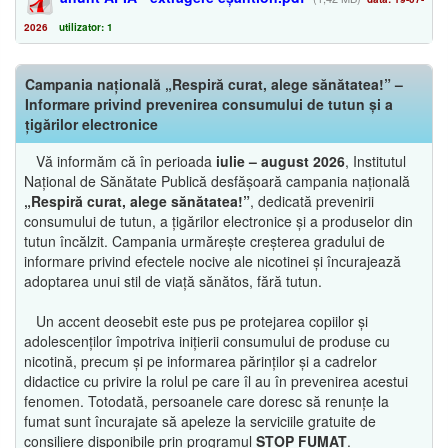
2026
utilizator: 1
Campania națională „Respiră curat, alege sănătatea!” –
Informare privind prevenirea consumului de tutun și a
țigărilor electronice
Vă informăm că în perioada
iulie – august 2026
, Institutul
Național de Sănătate Publică desfășoară campania națională
„Respiră curat, alege sănătatea!”
, dedicată prevenirii
consumului de tutun, a țigărilor electronice și a produselor din
tutun încălzit. Campania urmărește creșterea gradului de
informare privind efectele nocive ale nicotinei și încurajează
adoptarea unui stil de viață sănătos, fără tutun.
Un accent deosebit este pus pe protejarea copiilor și
adolescenților împotriva inițierii consumului de produse cu
nicotină, precum și pe informarea părinților și a cadrelor
didactice cu privire la rolul pe care îl au în prevenirea acestui
fenomen. Totodată, persoanele care doresc să renunțe la
fumat sunt încurajate să apeleze la serviciile gratuite de
consiliere disponibile prin programul
STOP FUMAT
.