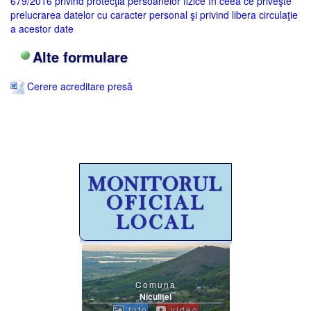
679/2016 privind protecţia persoanelor fizice în ceea ce priveşte
prelucrarea datelor cu caracter personal şi privind libera circulaţie
a acestor date
Alte formulare
Cerere acreditare presă
Comuna
Niculiţel
foto
video