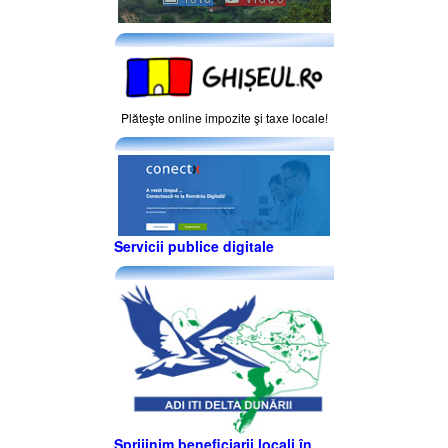
Plăteşte online impozite şi taxe locale!
Servicii publice digitale
Sprijinim beneficiarii locali în