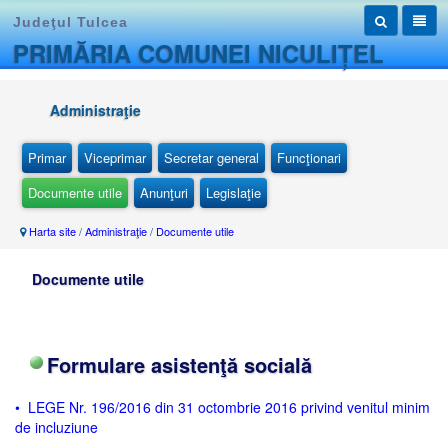
Judeţul Tulcea
PRIMĂRIA COMUNEI NICULIȚEL
Administraţie
Primar
Viceprimar
Secretar general
Funcţionari
Documente utile
Anunţuri
Legislaţie
Harta site
/
Administraţie
/
Documente utile
Documente utile
Formulare asistenţă socială
• LEGE Nr. 196/2016 din 31 octombrie 2016 privind venitul minim
de incluziune