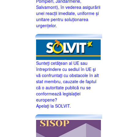
Pompieri, Jandarmerie,
Salvamont), în vederea asigurării
unei reacții imediate, uniforme și
unitare pentru soluționarea
urgențelor.
Sunteţi cetăţean al UE sau
întreprindere cu sediul în UE şi
vă confruntaţi cu obstacole în alt
stat membru, cauzate de faptul
că o autoritate publică nu se
conformează legislaţiei
europene?
Apelaţi la SOLVIT.