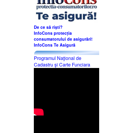
De ce să riști?
InfoCons protecția
consumatorului de asigurări!
InfoCons Te Asigură
Programul Naţional de
Cadastru şi Carte Funciara