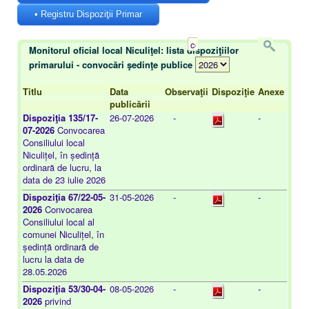
• Registru Dispoziţii Primar
Monitorul oficial local Niculiţel: lista dispoziţiilor
primarului - convocări şedinţe publice
Titlu
Data
Observaţii
Dispoziţie
Anexe
publicării
Dispoziţia 135/17-
26-07-2026
-
-
07-2026
Convocarea
Consiliului local
Niculițel, în ședință
ordinară de lucru, la
data de 23 iulie 2026
Dispoziţia 67/22-05-
31-05-2026
-
-
2026
Convocarea
Consiliului local al
comunei Niculițel, în
ședință ordinară de
lucru la data de
28.05.2026
Dispoziţia 53/30-04-
08-05-2026
-
-
2026
privind