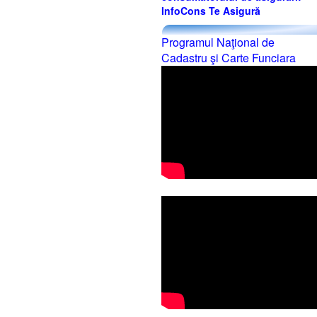
InfoCons Te Asigură
Programul Naţional de
Cadastru şi Carte Funciara