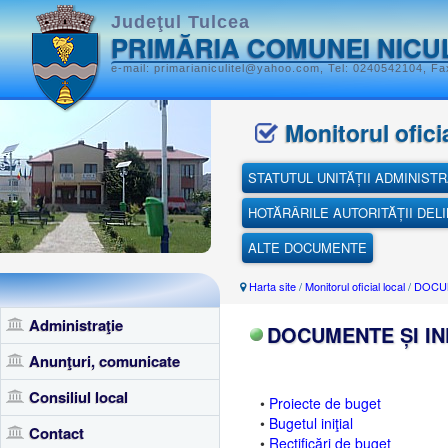
Judeţul Tulcea
PRIMĂRIA COMUNEI NICU
e-mail: primarianiculitel@yahoo.com, Tel: 0240542104, Fax
Monitorul oficia
STATUTUL UNITĂȚII ADMINISTR
HOTĂRÂRILE AUTORITĂȚII DEL
ALTE DOCUMENTE
Harta site
/
Monitorul oficial local
/
DOCUM
Administraţie
DOCUMENTE ȘI IN
Anunţuri, comunicate
Consiliul local
•
Proiecte de buget
•
Bugetul iniţial
Contact
•
Rectificări de buget