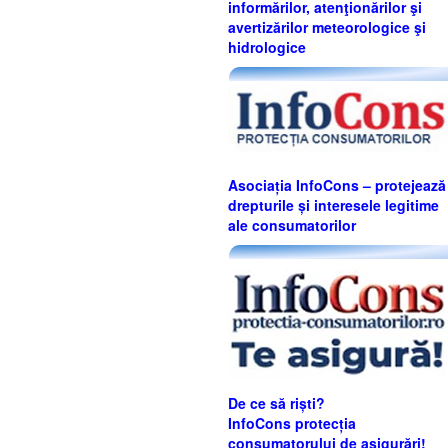
informărilor, atenţionărilor şi
avertizărilor meteorologice şi
hidrologice
Asociația InfoCons – protejează
drepturile și interesele legitime
ale consumatorilor
De ce să riști?
InfoCons protecția
consumatorului de asigurări!