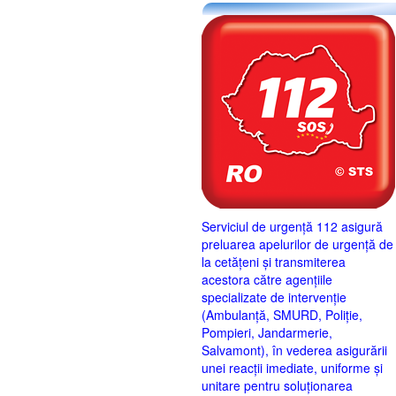
Serviciul de urgență 112 asigură
preluarea apelurilor de urgență de
la cetățeni și transmiterea
acestora către agențiile
specializate de intervenție
(Ambulanță, SMURD, Poliție,
Pompieri, Jandarmerie,
Salvamont), în vederea asigurării
unei reacții imediate, uniforme și
unitare pentru soluționarea