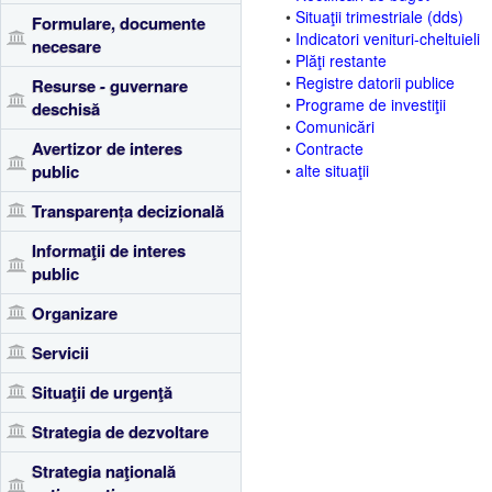
•
Situaţii trimestriale (dds)
Formulare, documente
•
Indicatori venituri-cheltuieli
necesare
•
Plăţi restante
•
Registre datorii publice
Resurse - guvernare
•
Programe de investiţii
deschisă
•
Comunicări
Avertizor de interes
•
Contracte
public
•
alte situaţii
Transparența decizională
Informaţii de interes
public
Organizare
Servicii
Situaţii de urgenţă
Strategia de dezvoltare
Strategia naţională