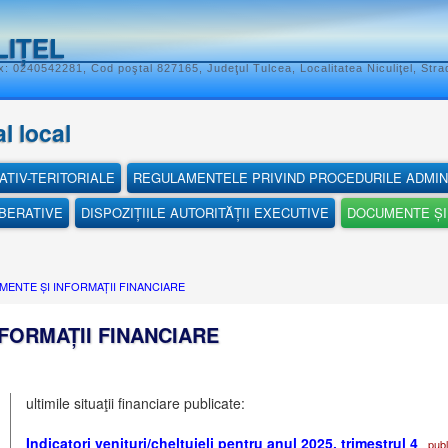
LIȚEL
: 0240542281, Cod poştal 827165, Judeţul Tulcea, Localitatea Niculiţel, Stra
l local
ATIV-TERITORIALE
REGULAMENTELE PRIVIND PROCEDURILE ADMIN
IBERATIVE
DISPOZIȚIILE AUTORITĂȚII EXECUTIVE
DOCUMENTE ȘI 
ENTE ȘI INFORMAȚII FINANCIARE
FORMAȚII FINANCIARE
ultimile situaţii financiare publicate:
Indicatori venituri/cheltuieli pentru anul 2025, trimestrul 4
publi