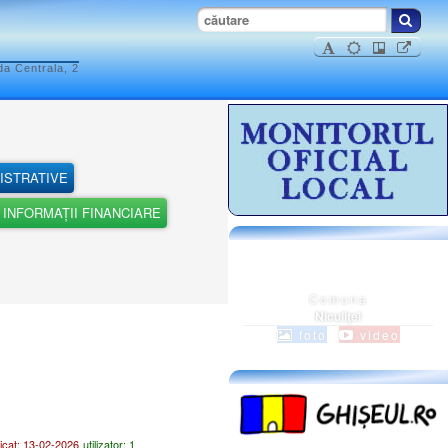
da Centrala, 2
ISTRATIVE
INFORMAȚII FINANCIARE
Comuna
Niculiţel
foto
video
cat: 13-02-2026
utilizator: 1