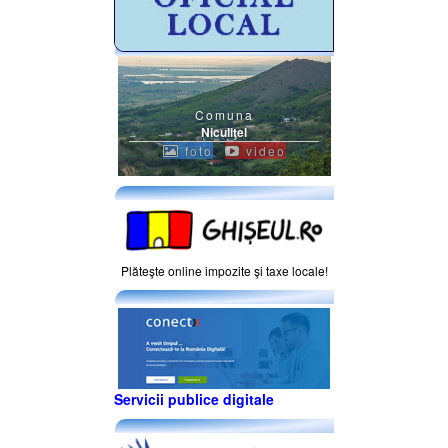
Comuna
Niculiţel
foto
video
Plăteşte online impozite şi taxe locale!
Servicii publice digitale