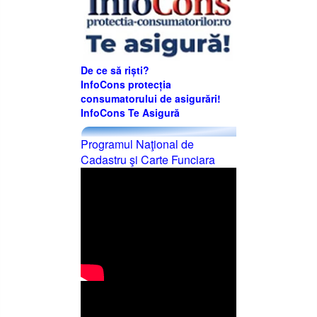
De ce să riști?
InfoCons protecția
consumatorului de asigurări!
InfoCons Te Asigură
Programul Naţional de
Cadastru şi Carte Funciara