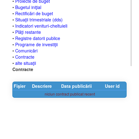
•
Proiecte de buget
•
Bugetul iniţial
•
Rectificări de buget
•
Situaţii trimestriale (dds)
•
Indicatori venituri-cheltuieli
•
Plăţi restante
•
Registre datorii publice
•
Programe de investiţii
•
Comunicări
•
Contracte
•
alte situaţii
Contracte
Fişier
Descriere
Data publicării
User id
niciun contract publicat recent