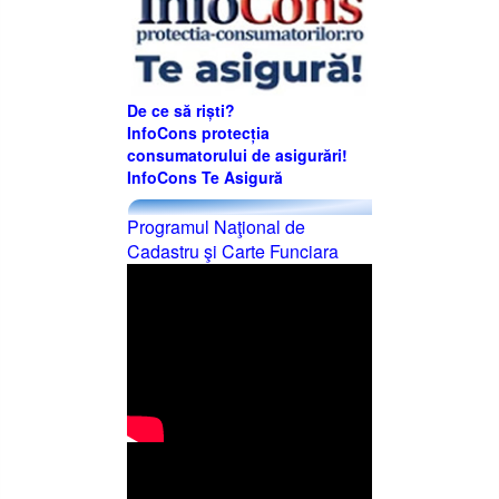
De ce să riști?
InfoCons protecția
consumatorului de asigurări!
InfoCons Te Asigură
Programul Naţional de
Cadastru şi Carte Funciara