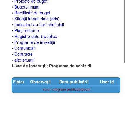
•
Proiecte de buget
•
Bugetul iniţial
•
Rectificări de buget
•
Situaţii trimestriale (dds)
•
Indicatori venituri-cheltuieli
•
Plăţi restante
•
Registre datorii publice
•
Programe de investiţii
•
Comunicări
•
Contracte
•
alte situaţii
Liste de investiţii; Programe de achiziţii
Fişier
Observaţii
Data publicării
User id
niciun program publicat recent