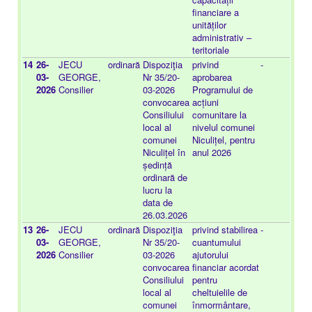
financiare a
unităților
administrativ –
teritoriale
14
26-
JECU
ordinară
Dispoziţia
privind
-
20
03-
GEORGE,
Nr 35/20-
aprobarea
01
2026
Consilier
03-2026
Programului de
convocarea
acțiuni
Consiliului
comunitare la
local al
nivelul comunei
comunei
Niculițel, pentru
Niculițel în
anul 2026
ședință
ordinară de
lucru la
data de
26.03.2026
13
26-
JECU
ordinară
Dispoziţia
privind stabilirea
-
20
03-
GEORGE,
Nr 35/20-
cuantumului
01
2026
Consilier
03-2026
ajutorului
convocarea
financiar acordat
Consiliului
pentru
local al
cheltuielile de
comunei
înmormântare,