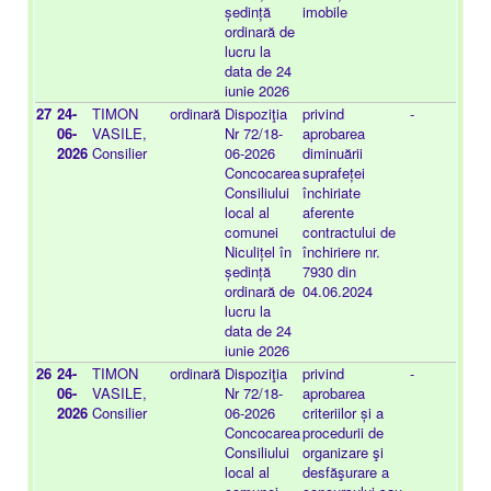
ședință
imobile
ordinară de
lucru la
data de 24
iunie 2026
27
24-
TIMON
ordinară
Dispoziţia
privind
-
20
06-
VASILE,
Nr 72/18-
aprobarea
25
2026
Consilier
06-2026
diminuării
Concocarea
suprafeței
Consiliului
închiriate
local al
aferente
comunei
contractului de
Niculițel în
închiriere nr.
ședință
7930 din
ordinară de
04.06.2024
lucru la
data de 24
iunie 2026
26
24-
TIMON
ordinară
Dispoziţia
privind
-
20
06-
VASILE,
Nr 72/18-
aprobarea
25
2026
Consilier
06-2026
criteriilor și a
Concocarea
procedurii de
Consiliului
organizare şi
local al
desfăşurare a