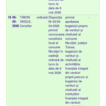
lucru la
data de 6
mai 2026
18
06-
TIMON
ordinară
Dispoziţia
privind
-
20
05-
VASILE,
Nr 53/30-
aprobarea
08
2026
Consilier
04-2026
bugetului propriu
privind
de venituri și
convocarea
cheltuieli al
consiliului
comunei
local al
Niculițel, județul
comunei
Tulcea,
Niculiţel în
bugetului de
sedinţă
venituri și
ordinară de
cheltuieli al
lucru la
activităților
data de 6
finanțate integral
mai 2026
din venituri
proprii,precum și
bugetului de
venituri și
cheltuieli al
instituțiilor
finanțate integral
din venituri