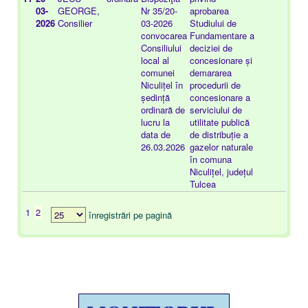
03-
GEORGE,
Nr 35/20-
aprobarea
01
2026
Consilier
03-2026
Studiului de
convocarea
Fundamentare a
Consiliului
deciziei de
local al
concesionare și
comunei
demararea
Niculițel în
procedurii de
ședință
concesionare a
ordinară de
serviciului de
lucru la
utilitate publică
data de
de distribuție a
26.03.2026
gazelor naturale
în comuna
Niculițel, județul
Tulcea
1
2
înregistrări pe pagină