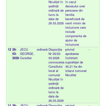
Niculițel în
în cazul
ședință
decesului unei
ordinară de
persoane din
lucru la
familia
data de
beneficiară de
26.03.2026
venit minim de
incluziune care
include
componenta de
ajutor de
incluziune
12
26-
JECU
ordinară
Dispoziţia
privind
-
20
03-
GEORGE,
Nr 35/20-
aprobarea
01
2026
Consilier
03-2026
închirierii
convocarea
suprafeţei de
Consiliului
45,21 ha din
local al
izlazul comunei
comunei
Niculitel
Niculițel în
ședință
ordinară de
lucru la
data de
26.03.2026
11
26-
JECU
ordinară
Dispoziţia
privind
-
20