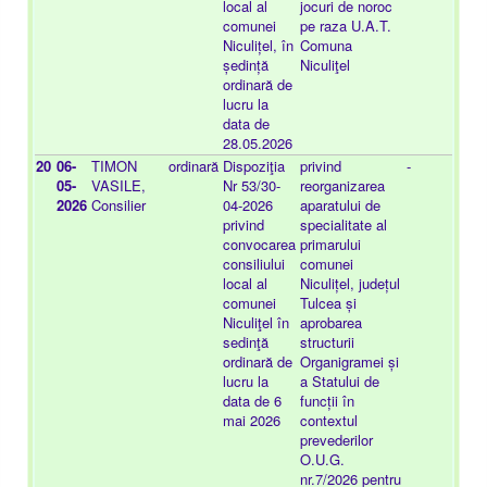
local al
jocuri de noroc
comunei
pe raza U.A.T.
Niculițel, în
Comuna
ședință
Niculiţel
ordinară de
lucru la
data de
28.05.2026
20
06-
TIMON
ordinară
Dispoziţia
privind
-
20
05-
VASILE,
Nr 53/30-
reorganizarea
08
2026
Consilier
04-2026
aparatului de
privind
specialitate al
convocarea
primarului
consiliului
comunei
local al
Niculițel, județul
comunei
Tulcea și
Niculiţel în
aprobarea
sedinţă
structurii
ordinară de
Organigramei și
lucru la
a Statului de
data de 6
funcții în
mai 2026
contextul
prevederilor
O.U.G.
nr.7/2026 pentru