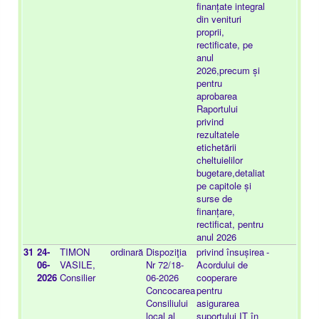
finanțate integral
din venituri
proprii,
rectificate, pe
anul
2026,precum și
pentru
aprobarea
Raportului
privind
rezultatele
etichetării
cheltuielilor
bugetare,detaliat
pe capitole și
surse de
finanțare,
rectificat, pentru
anul 2026
31
24-
TIMON
ordinară
Dispoziţia
privind însușirea
-
20
06-
VASILE,
Nr 72/18-
Acordului de
25
2026
Consilier
06-2026
cooperare
Concocarea
pentru
Consiliului
asigurarea
local al
suportului IT în