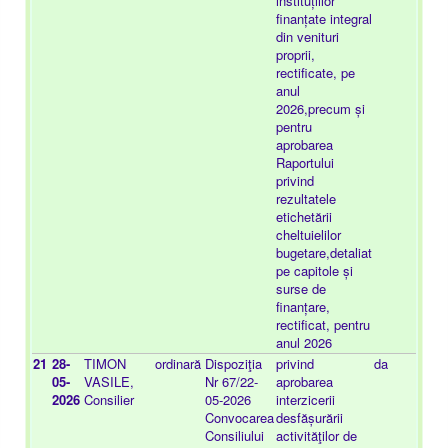
instituțiilor
finanțate integral
din venituri
proprii,
rectificate, pe
anul
2026,precum și
pentru
aprobarea
Raportului
privind
rezultatele
etichetării
cheltuielilor
bugetare,detaliat
pe capitole și
surse de
finanțare,
rectificat, pentru
anul 2026
21
28-
TIMON
ordinară
Dispoziţia
privind
da
20
05-
VASILE,
Nr 67/22-
aprobarea
03
2026
Consilier
05-2026
interzicerii
Convocarea
desfășurării
Consiliului
activităţilor de