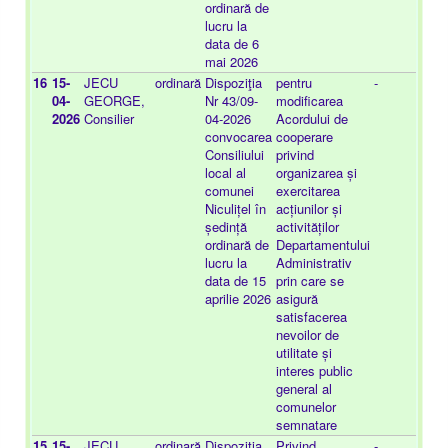
ordinară de
lucru la
data de 6
mai 2026
16
15-
JECU
ordinară
Dispoziţia
pentru
-
20
04-
GEORGE,
Nr 43/09-
modificarea
16
2026
Consilier
04-2026
Acordului de
convocarea
cooperare
Consiliului
privind
local al
organizarea și
comunei
exercitarea
Niculițel în
acțiunilor și
ședință
activităților
ordinară de
Departamentului
lucru la
Administrativ
data de 15
prin care se
aprilie 2026
asigură
satisfacerea
nevoilor de
utilitate și
interes public
general al
comunelor
semnatare
15
15-
JECU
ordinară
Dispoziţia
Privind
-
20