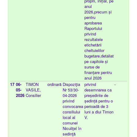
proprii, inițial, pe
anul
2026,precum și
pentru
aprobarea
Raportului
privind
rezultatele
etichetării
cheltuielilor
bugetare,detaliat
pe capitole și
surse de
finanțare pentru
anul 2026
17
06-
TIMON
ordinară
Dispoziţia
privind
-
20
05-
VASILE,
Nr 53/30-
desemnarea ca
08
2026
Consilier
04-2026
președinte de
privind
ședință pentru o
convocarea
perioadă de 3
consiliului
luni a dlui Timon
local al
V.
comunei
Niculiţel în
sedinţă