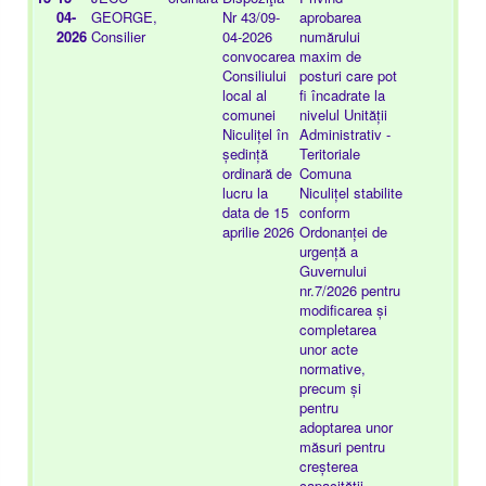
04-
GEORGE,
Nr 43/09-
aprobarea
16
2026
Consilier
04-2026
numărului
convocarea
maxim de
Consiliului
posturi care pot
local al
fi încadrate la
comunei
nivelul Unității
Niculițel în
Administrativ -
ședință
Teritoriale
ordinară de
Comuna
lucru la
Niculițel stabilite
data de 15
conform
aprilie 2026
Ordonanței de
urgență a
Guvernului
nr.7/2026 pentru
modificarea și
completarea
unor acte
normative,
precum și
pentru
adoptarea unor
măsuri pentru
creșterea
capacității