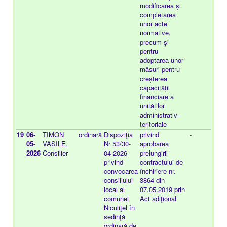
modificarea și
completarea
unor acte
normative,
precum și
pentru
adoptarea unor
măsuri pentru
creșterea
capacității
financiare a
unităților
administrativ-
teritoriale
19
06-
TIMON
ordinară
Dispoziţia
privind
-
20
05-
VASILE,
Nr 53/30-
aprobarea
08
2026
Consilier
04-2026
prelungirii
privind
contractului de
convocarea
închiriere nr.
consiliului
3864 din
local al
07.05.2019 prin
comunei
Act adiţional
Niculiţel în
sedinţă
ordinară de