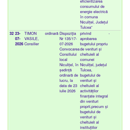
eficientizarea
consumului de
energie electrică
în comuna
Niculițel, Județul
Tulcea”
32
23-
TIMON
ordinară
Dispoziţia
privind
-
20
07-
VASILE,
Nr 135/17-
aprobarea
03
2026
Consilier
07-2026
bugetului propriu
Convocarea
de venituri și
Consiliului
cheltuieli al
local
comunei
Niculițel, în
Niculițel, județul
ședință
Tulcea,
ordinară de
bugetului de
lucru, la
venituri și
data de 23
cheltuieli al
iulie 2026
activităților
finanțate integral
din venituri
proprii,precum și
bugetului de
venituri și
cheltuieli al
instituțiilor