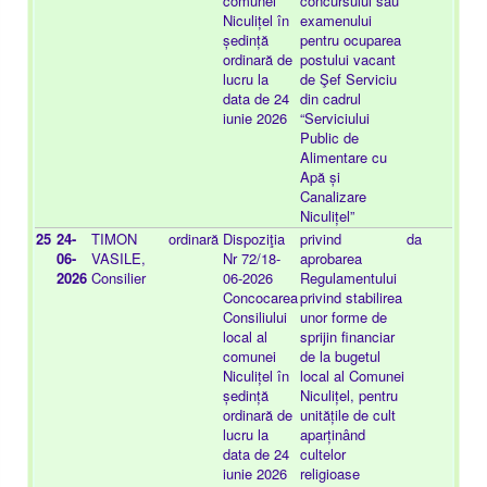
comunei
concursului sau
Niculițel în
examenului
ședință
pentru ocuparea
ordinară de
postului vacant
lucru la
de Şef Serviciu
data de 24
din cadrul
iunie 2026
“Serviciului
Public de
Alimentare cu
Apă și
Canalizare
Niculițel”
25
24-
TIMON
ordinară
Dispoziţia
privind
da
20
06-
VASILE,
Nr 72/18-
aprobarea
25
2026
Consilier
06-2026
Regulamentului
Concocarea
privind stabilirea
Consiliului
unor forme de
local al
sprijin financiar
comunei
de la bugetul
Niculițel în
local al Comunei
ședință
Niculițel, pentru
ordinară de
unitățile de cult
lucru la
aparținând
data de 24
cultelor
iunie 2026
religioase