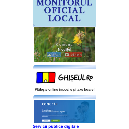
Comuna
Niculiţel
foto
video
Plăteşte online impozite şi taxe locale!
Servicii publice digitale