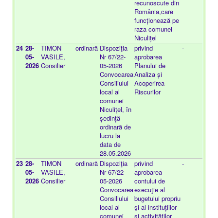
recunoscute din
România,care
funcționează pe
raza comunei
Niculițel
24
28-
TIMON
ordinară
Dispoziţia
privind
-
20
05-
VASILE,
Nr 67/22-
aprobarea
03
2026
Consilier
05-2026
Planului de
Convocarea
Analiza și
Consiliului
Acoperirea
local al
Riscurilor
comunei
Niculițel, în
ședință
ordinară de
lucru la
data de
28.05.2026
23
28-
TIMON
ordinară
Dispoziţia
privind
-
20
05-
VASILE,
Nr 67/22-
aprobarea
03
2026
Consilier
05-2026
contului de
Convocarea
execuţie al
Consiliului
bugetului propriu
local al
şi al instituțiilor
comunei
și activităţilor