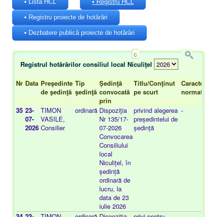
• Lista HCL
• Registru HCL
• Registru proiecte de hotărâri
• Dezbatere publică proiecte de hotărâri
Registrul hotărârilor consiliul local Niculiţel
Nr
Data
Preşedinte
Tip
Şedinţă
Titlu/Conţinut
Caracter
Pr
de şedinţă
şedinţă
convocată
pe scurt
normativ
pr
prin
35
23-
TIMON
ordinară
Dispoziţia
privind alegerea
-
20
07-
VASILE,
Nr 135/17-
președintelui de
03
2026
Consilier
07-2026
ședință
Convocarea
Consiliului
local
Niculițel, în
ședință
ordinară de
lucru, la
data de 23
iulie 2026
34
23-
TIMON
ordinară
Dispoziţia
privi pentru
-
20