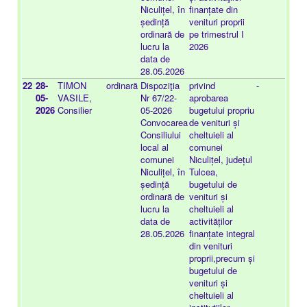
Niculițel, în
finanțate din
ședință
venituri proprii
ordinară de
pe trimestrul I
lucru la
2026
data de
28.05.2026
22
28-
TIMON
ordinară
Dispoziţia
privind
-
20
05-
VASILE,
Nr 67/22-
aprobarea
03
2026
Consilier
05-2026
bugetului propriu
Convocarea
de venituri și
Consiliului
cheltuieli al
local al
comunei
comunei
Niculițel, județul
Niculițel, în
Tulcea,
ședință
bugetului de
ordinară de
venituri și
lucru la
cheltuieli al
data de
activităților
28.05.2026
finanțate integral
din venituri
proprii,precum și
bugetului de
venituri și
cheltuieli al