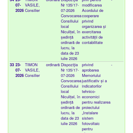
07-
VASILE,
Nr 135/17-
modificarea
03
2026
Consilier
07-2026
Acordului de
Convocarea
cooperare
Consiliului
privind
local
organizarea și
Niculițel, în
exercitarea
ședință
activității de
ordinară de
contabilitate
lucru, la
data de 23
iulie 2026
33
23-
TIMON
ordinară
Dispoziţia
privind
-
20
07-
VASILE,
Nr 135/17-
aprobarea
03
2026
Consilier
07-2026
Memoriului
Convocarea
justificativ și a
Consiliului
indicatorilor
local
tehnico-
Niculițel, în
economici
ședință
pentru realizarea
ordinară de
proiectului
lucru, la
„Instalare
data de 23
sistem
iulie 2026
fotovoltaic
pentru