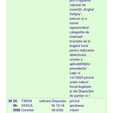
prin Programul
național de
investiții „Anghel
Saligny”,
precum și a
sumei
reprezentând
categoriile de
cheltuieli
finanțate de la
bugetul local
pentru realizarea
obiectivului,
urmare a
aplicabilităţilor
prevederilor
Legii nr.
141/2025 privind
unele măsuri
fiscal-bugetare
şi ale Dispoziţiei
de şantier nr.1
29
24-
TIMON
ordinară
Dispoziţia
privind
-
20
06-
VASILE,
Nr 72/18-
aprobarea
25
2026
Consilier
06-2026
inițierii