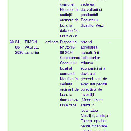
comunei
vederea
Niculițel în
dezvoltării și
ședință
gestionării
ordinară de
Registrului
lucru la
Spațiilor Verzi
data de 24
iunie 2026
30
24-
TIMON
ordinară
Dispoziţia
privind
-
20
06-
VASILE,
Nr 72/18-
aprobarea
25
2026
Consilier
06-2026
actualizării
Concocarea
indicatorilor
Consiliului
tehnico-
local al
economici și a
comunei
devizului
Niculițel în
general -rest de
ședință
executat pentru
ordinară de
obiectivul de
lucru la
investiții
data de 24
„Modernizare
iunie 2026
străzi în
localitatea
Niculiţel, Județul
Tulcea” aprobat
pentru finanțare