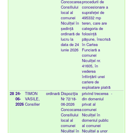
Concocarea
procedurii de
Consiliului
concesionare a
local al
suprafeței de
comunei
495332 mp
Niculițel în
teren, care are
ședință
categoria de
ordinară de
folosință
lucru la
pășune, înscrisă
data de 24
în Cartea
iunie 2026
Funciară a
comunei
Niculițel nr.
41605, în
vederea
înființării unei
cariere de
exploatare piatră
28
24-
TIMON
ordinară
Dispoziţia
privind trecerea
-
20
06-
VASILE,
Nr 72/18-
din domeniul
25
2026
Consilier
06-2026
privat al
Concocarea
comunei
Consiliului
Niculițel în
local al
domeniul public
comunei
al comunei
Niculițel în
Niculițel a unor