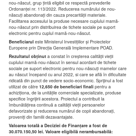
nou-născut, grup țintă eligibil ce respectă prevederile
Ordonanței nr. 113/2022. Reducerea numărului de nou-
născuți abandonați din cauza precarității materiale.
Facilitarea accesului la produse necesare cuplului mamă-
nou-născut prin distribuirea de tichete sociale pe suport
electronic pentru cuplul mamă-nou-născut.
Beneficiarul
este Ministerul Investițiilor și Proiectelor
Europene prin Direcția Generală Implementare POAD.
Rezultatul obținut
a constat în creșterea calității vieții
cuplului mamă-nou-născut în sensul acordarii de tichete
sociale pe suport electronic pentru nou-născuți mamelor care
au născut începand cu anul 2022, si care se află în dificultate
ridicată din punct de vedere socio-economic. Sprijinul a fost
utilizat de către
12,650 de beneficiari finali
pentru a
achiziționa, de la unitățile comerciale specializate, produse
specifice îngrijirii acestora. Proiectul a contribuit la
îmbunătățirea continuă a calității vieții persoanelor
defavorizate și reducerea numărul de copii abandonați,
proveniți din familii dezavantajate.
Valoarea totală a Deciziei de Finanțare a fost de
30.070.150,50 lei. Valoare eligibilă nerambursabilă: