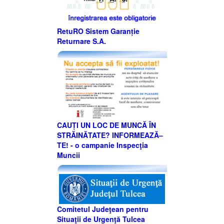
RetuRO Sistem Garanție
Returnare S.A.
CAUȚI UN LOC DE MUNCĂ ÎN
STRĂINĂTATE? INFORMEAZĂ–
TE! - o campanie Inspecţia
Muncii
Comitetul Judeţean pentru
Situaţii de Urgenţă Tulcea