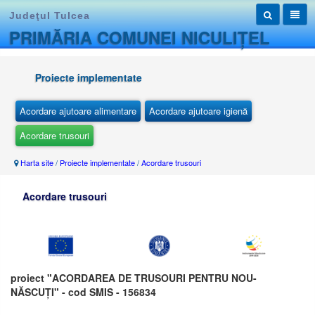
Judeţul Tulcea
PRIMĂRIA COMUNEI NICULIȚEL
Proiecte implementate
Acordare ajutoare alimentare
Acordare ajutoare igienă
Acordare trusouri
Harta site
/
Proiecte implementate
/
Acordare trusouri
Acordare trusouri
proiect "ACORDAREA DE TRUSOURI PENTRU NOU-
NĂSCUȚI" - cod SMIS - 156834