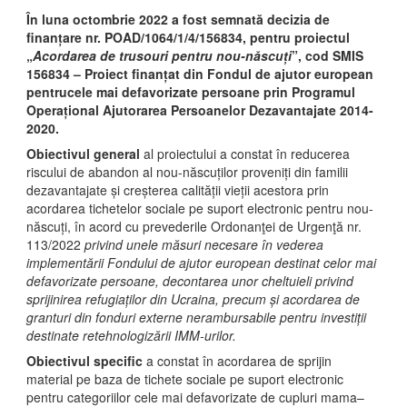
În luna octombrie 2022 a fost semnată decizia de
finanțare nr. POAD/1064/1/4/156834, pentru proiectul
„
Acordarea de trusouri pentru nou-născuți
”, cod SMIS
156834 – Proiect finanțat din Fondul de ajutor european
pentrucele mai defavorizate persoane prin Programul
Operațional Ajutorarea Persoanelor Dezavantajate 2014-
2020.
Obiectivul general
al proiectului a constat în reducerea
riscului de abandon al nou-născuților proveniți din familii
dezavantajate și creșterea calității vieții acestora prin
acordarea tichetelor sociale pe suport electronic pentru nou-
născuți, în acord cu prevederile Ordonanţei de Urgenţă nr.
113/2022
privind unele măsuri necesare în vederea
implementării Fondului de ajutor european destinat celor mai
defavorizate persoane, decontarea unor cheltuieli privind
sprijinirea refugiaților din Ucraina, precum și acordarea de
granturi din fonduri externe nerambursabile pentru investiții
destinate retehnologizării IMM-urilor.
Obiectivul specific
a constat în acordarea de sprijin
material pe baza de tichete sociale pe suport electronic
pentru categoriilor cele mai defavorizate de cupluri mama–