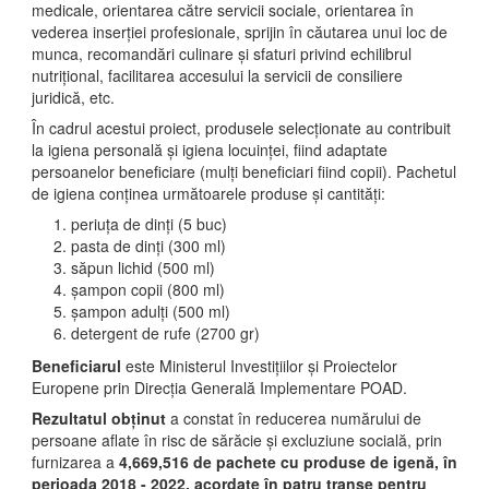
medicale, orientarea către servicii sociale, orientarea în
vederea inserției profesionale, sprijin în căutarea unui loc de
munca, recomandări culinare și sfaturi privind echilibrul
nutrițional, facilitarea accesului la servicii de consiliere
juridică, etc.
În cadrul acestui proiect, produsele selecționate au contribuit
la igiena personală și igiena locuinței, fiind adaptate
persoanelor beneficiare (mulți beneficiari fiind copii). Pachetul
de igiena conținea următoarele produse și cantități:
periuța de dinți (5 buc)
pasta de dinți (300 ml)
săpun lichid (500 ml)
șampon copii (800 ml)
șampon adulți (500 ml)
detergent de rufe (2700 gr)
Beneficiarul
este Ministerul Investițiilor și Proiectelor
Europene prin Direcția Generală Implementare POAD.
Rezultatul obținut
a constat în reducerea numărului de
persoane aflate în risc de sărăcie și excluziune socială, prin
furnizarea a
4,669,516 de pachete cu produse de
igenă, în
perioada 2018 - 2022, acordate în patru tranșe pentru