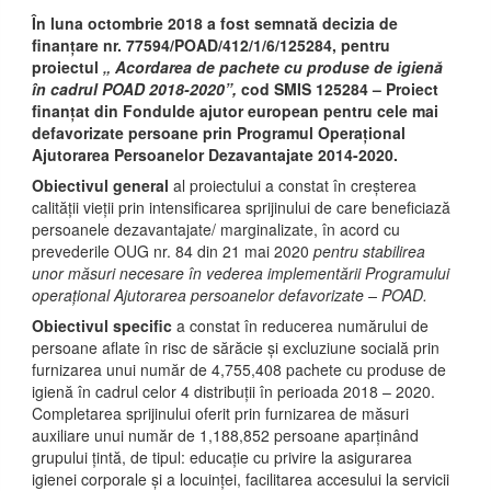
În luna octombrie 2018 a fost semnată decizia de
finanțare nr. 77594/POAD/412/1/6/125284, pentru
proiectul
„ Acordarea de pachete cu produse de igienă
în cadrul POAD 2018-2020”,
cod SMIS 125284 – Proiect
finanțat din Fondulde ajutor european pentru cele mai
defavorizate persoane prin Programul Operațional
Ajutorarea Persoanelor Dezavantajate 2014-2020.
Obiectivul general
al proiectului a constat în creșterea
calității vieții prin intensificarea sprijinului de care beneficiază
persoanele dezavantajate/ marginalizate, în acord cu
prevederile OUG nr. 84 din 21 mai 2020
pentru stabilirea
unor măsuri necesare în vederea implementării Programului
operațional Ajutorarea persoanelor defavorizate – POAD.
Obiectivul specific
a constat în reducerea numărului de
persoane aflate în risc de sărăcie și excluziune socială prin
furnizarea unui număr de 4,755,408 pachete cu produse de
igienă în cadrul celor 4 distribuții în perioada 2018 – 2020.
Completarea sprijinului oferit prin furnizarea de măsuri
auxiliare unui număr de 1,188,852 persoane aparținând
grupului țintă, de tipul: educație cu privire la asigurarea
igienei corporale și a locuinței, facilitarea accesului la servicii