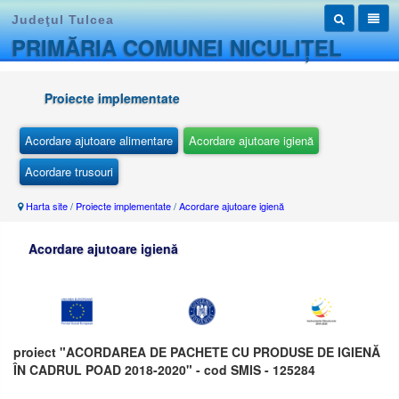
Judeţul Tulcea
PRIMĂRIA COMUNEI NICULIȚEL
Proiecte implementate
Acordare ajutoare alimentare
Acordare ajutoare igienă
Acordare trusouri
Harta site
/
Proiecte implementate
/
Acordare ajutoare igienă
Acordare ajutoare igienă
proiect "ACORDAREA DE PACHETE CU PRODUSE DE IGIENĂ
ÎN CADRUL POAD 2018-2020" - cod SMIS - 125284