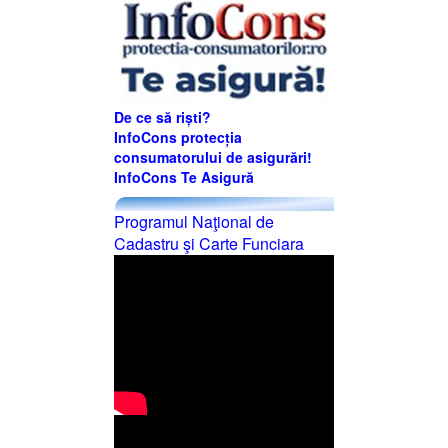
De ce să riști?
InfoCons protecția
consumatorului de asigurări!
InfoCons Te Asigură
Programul Naţional de
Cadastru şi Carte Funciara