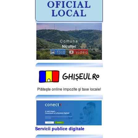
Comuna
Niculiţel
foto
video
Plăteşte online impozite şi taxe locale!
Servicii publice digitale