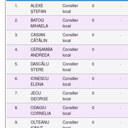
1.
ALEXE
Consilier
0
-
ȘTEFAN
local
2.
BATOG
Consilier
0
-
MIHAELA
local
3.
CASIAN
Consilier
0
-
CĂTĂLIN
local
4.
CERȘAMBA
Consilier
0
-
ANDREEA
local
5.
DASCĂLU
Consilier
0
-
STERE
local
6.
IONESCU
Consilier
0
-
ELENA
local
7.
JECU
Consilier
0
-
GEORGE
local
8.
ODAGIU
Consilier
0
-
CORNELIA
local
9.
OLTEANU
Consilier
0
-
IONUȚ
local