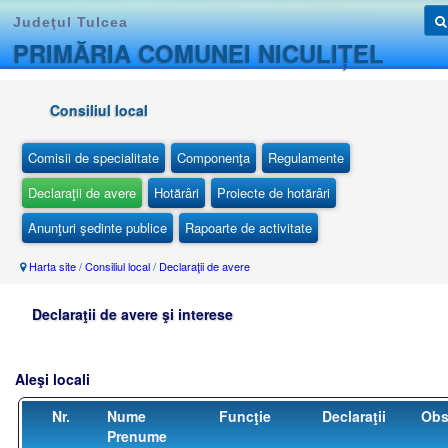
Judeţul Tulcea
PRIMĂRIA COMUNEI NICULIȚEL
Consiliul local
Comisii de specialitate
Componenţa
Regulamente
Declaraţii de avere
Hotărâri
Proiecte de hotărâri
Anunţuri şedinte publice
Rapoarte de activitate
Harta site
/
Consiliul local
/
Declaraţii de avere
Declaraţii de avere şi interese
Aleşi locali
Nr.
Nume
Funcţie
Declaraţii
Obs
Prenume