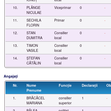
10.
PLÂNGE
Viceprimar
0
-
NICULAE
11.
SECHILA
Primar
0
-
FLORIN
12.
STAN
Consilier
0
-
DUMITRA
local
13.
TIMON
Consilier
0
-
VASILE
local
14.
ȘTEFAN
Consilier
0
-
CĂTĂLIN
local
Angajaţi
Nr.
Nume
Funcţie
Declaraţii
Ob
Prenume
1.
BRĂCĂCEL
consilier
1
-
MARIANA
superior
2.
BÂLEA
polițist
1
-