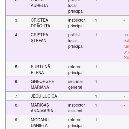
AURELIA
local
principal
3.
CRISTEA
inspector
1
-
DRĂGUȚA
principal
4.
CRISTEA
polițist
1
nu
ȘTEFAN
local
est
principal
fun
01
20
5.
FURTUNĂ
referent
1
-
ELENA
principal
6.
GHEORGHE
secretar
1
-
MARIANA
general
7.
JECU LUCICA
1
-
8.
MARICAȘ
inspector
1
-
ANA-MARIA
asistent
9.
MOCANU
referent
1
-
DANIELA
principal