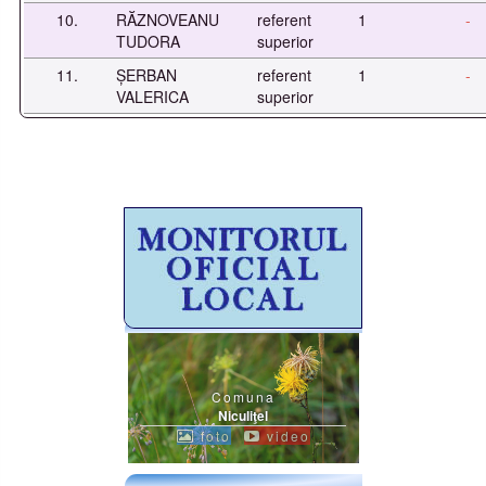
10.
RĂZNOVEANU
referent
1
-
TUDORA
superior
11.
ȘERBAN
referent
1
-
VALERICA
superior
Comuna
Niculiţel
foto
video