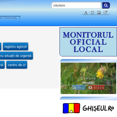
da Centrala, 2
registru agricol
ru situații de urgență
ral
centru de zi
Comuna
Niculiţel
foto
video