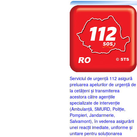
Serviciul de urgență 112 asigură
preluarea apelurilor de urgență de
la cetățeni și transmiterea
acestora către agențiile
specializate de intervenție
(Ambulanță, SMURD, Poliție,
Pompieri, Jandarmerie,
Salvamont), în vederea asigurării
unei reacții imediate, uniforme și
unitare pentru soluționarea