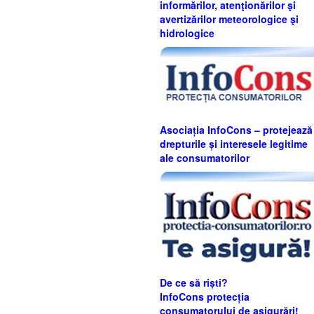
informărilor, atenţionărilor şi
avertizărilor meteorologice şi
hidrologice
Asociația InfoCons – protejează
drepturile și interesele legitime
ale consumatorilor
De ce să riști?
InfoCons protecția
consumatorului de asigurări!