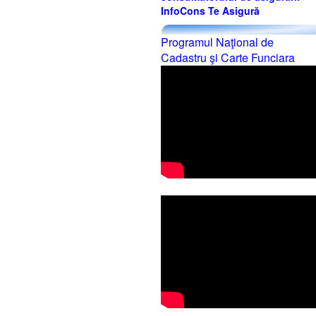
InfoCons Te Asigură
Programul Naţional de
Cadastru şi Carte Funciara