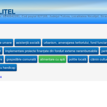
LIȚEL
: 0240542281, Cod poştal 827165, Judeţul Tulcea, Localitatea Niculiţel, Stra
rse umane
asistență socială
urbanism, amenajarea teritoriului, fond funciar
i
implementare proiecte finanțate din fonduri externe nerambursabile
pent
re
gospodărie comunală
alimentare cu apă
politie locală
cămin cultu
 cu handicap
pă