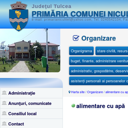
Judeţul Tulcea
PRIMĂRIA COMUNEI NICU
e-mail: primarianiculitel@yahoo.com, Tel: 0240542104, Fax
Organizare
Organigrama
stare civilă, resu
buget, finante, administrare venitur
administrativ, gospodărire, deservi
asistenți personali ai persoanelor
Harta site
/
Organizare
/
alimentare cu a
Administraţie
Anunţuri, comunicate
alimentare cu apă
Consiliul local
Contact