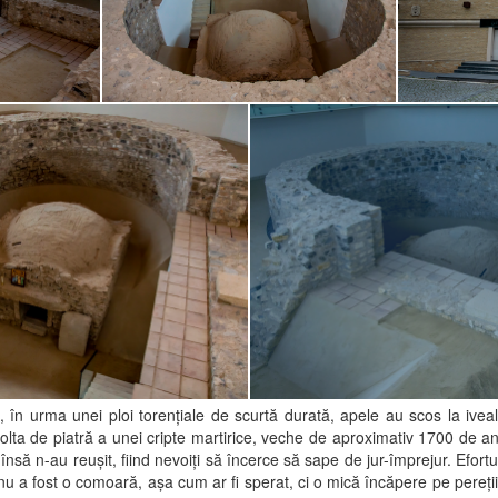
 în urma unei ploi torențiale de scurtă durată, apele au scos la ivea
bolta de piatră a unei cripte martirice, veche de aproximativ 1700 de ani. 
nsă n-au reușit, fiind nevoiți să încerce să sape de jur-împrejur. Efortu
nu a fost o comoară, așa cum ar fi sperat, ci o mică încăpere pe pereții