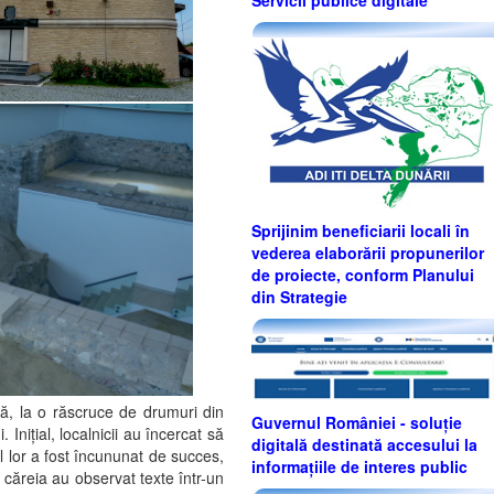
Sprijinim beneficiarii locali în
vederea elaborării propunerilor
de proiecte, conform Planului
din Strategie
lă, la o răscruce de drumuri din
Guvernul României - soluție
Inițial, localnicii au încercat să
digitală destinată accesului la
l lor a fost încununat de succes,
informațiile de interes public
 căreia au observat texte într-un