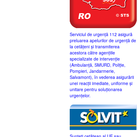
Serviciul de urgență 112 asigură
preluarea apelurilor de urgență de
la cetățeni și transmiterea
acestora către agențiile
specializate de intervenție
(Ambulanță, SMURD, Poliție,
Pompieri, Jandarmerie,
Salvamont), în vederea asigurării
unei reacții imediate, uniforme și
unitare pentru soluționarea
urgențelor.
Sunteţi cetăţean al UE sau