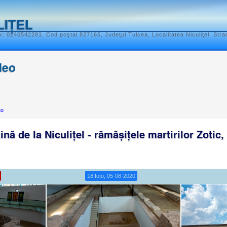
LIȚEL
: 0240542281, Cod poştal 827165, Judeţul Tulcea, Localitatea Niculiţel, Stra
deo
to
ină de la Niculițel - rămășițele martirilor Zotic
18 foto, 05-08-2020