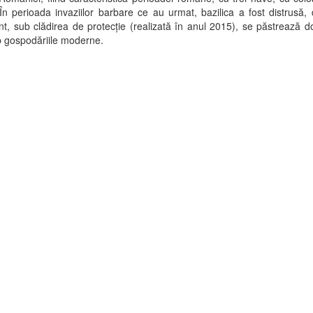
 În perioada invaziilor barbare ce au urmat, bazilica a fost distrusă, d
nt, sub clădirea de protecție (realizată în anul 2015), se păstrează d
ub gospodăriile moderne.