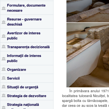
Formulare, documente
necesare
Resurse - guvernare
deschisă
Avertizor de interes
public
Transparența decizională
Informaţii de interes
public
Organizare
Servicii
Situaţii de urgenţă
În primăvara anului 1971,
Strategia de dezvoltare
localitatea tulceană Niculițel, 
spargă bolta cu târnăcoapele, î
Strategia naţională
dar ceea ce au scos la iveală 