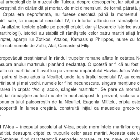
țat arheologii de la muzeul din Tulcea, despre descoperire, iar săpătur
ocreștină din cărămidă și mortar, de mici dimensiuni, de formă pătrată, 
ă. Cripta era neprofanată, nu fusese deschisă până la momentul d
ruirii sale, la începutul secolului IV, în interior aflându-se rămășițele
r. Analizând textele găsite pe pereții criptei, dar și izvoarele istorice avu
tirologii), istoricii au stabilit că rămășițele celor patru martiri aflați
 criptei, aparțin lui Zotikos, Attalos, Kamasis și Philippos, nume cu 
e sub numele de Zotic, Atal, Camasie și Filip.
propovăduit creștinismul în rândul trupelor romane aflate în cetatea 
 asupra anului martiriului planând neclarități. O ipoteză ar fi că au fost
alta că martiriul ar fi avut loc pe vremea împăratului Flavius Julius Valen
 patru și le-au adus la Niculițel, unde, la sfârșitul secolului IV, au const
tiri sunt și mai vechi, numele lor fiind necunoscute, singura mențiune cu p
rarea în criptă: “Aici și acolo, sângele martirilor”. Se pare că mormâ
ei, iar rămășițele au fost mutate în noul adăpost. În prezent, racla se 
mentului paleocreștin de la Niculițel, Eugenia Mititelu, cripta este
coperită în lumea creștină, construită inițial ca mausoleu greco-r
.
 al IV-lea – începutul secolului al V-lea, peste mormintele martirilor creș
diției, deasupra criptei cu trupurile celor șase martiri. Aceasta este u
 României, fiind caracteristică perioadei romane, cu trei nave, cu colo