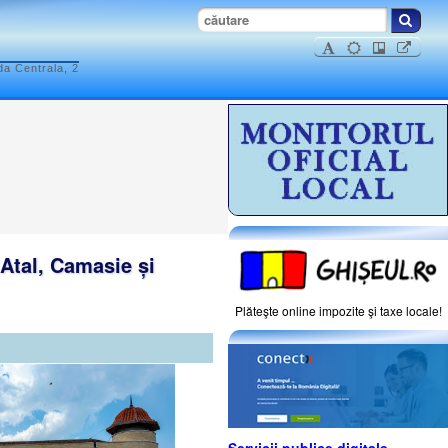
da Centrala, 2
, Atal, Camasie și
Plăteşte online impozite şi taxe locale!
Servicii publice digitale