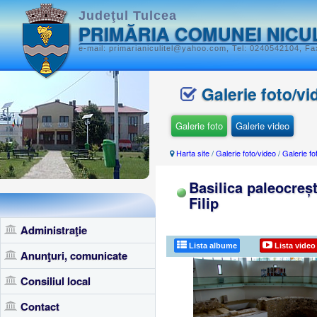
Judeţul Tulcea
PRIMĂRIA COMUNEI NICU
e-mail: primarianiculitel@yahoo.com, Tel: 0240542104, Fax
Galerie foto/vi
Galerie foto
Galerie video
Harta site
/
Galerie foto/video
/
Galerie fo
Basilica paleocreșt
Filip
Administraţie
Lista albume
Lista video
Anunţuri, comunicate
Consiliul local
Contact