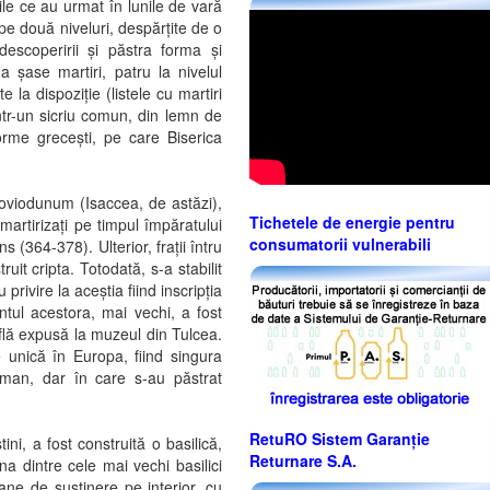
ile ce au urmat în lunile de vară
pe două niveluri, despărțite de o
escoperirii și păstra forma și
 a șase martiri, patru la nivelul
te la dispoziție (listele cu martiri
 într-un sicriu comun, din lemn de
forme grecești, pe care Biserica
Noviodunum (Isaccea, de astăzi),
Tichetele de energie pentru
 martirizați pe timpul împăratului
consumatorii vulnerabili
s (364-378). Ulterior, frații întru
ruit cripta. Totodată, s-a stabilit
rivire la aceștia fiind inscripția
ntul acestora, mai vechi, a fost
află expusă la muzeul din Tulcea.
 unică în Europa, fiind singura
oman, dar în care s-au păstrat
RetuRO Sistem Garanție
tini, a fost construită o basilică,
Returnare S.A.
na dintre cele mai vechi basilici
ane de susținere pe interior, cu