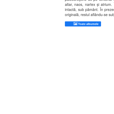
altar, naos, nartex și atrium.
intactă, sub pământ. În preze
originală, restul aflându-se s
Toate albumele