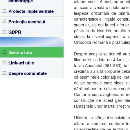
anticorupţie
alfabet vechi. Atunci, au anun
au scos la iveală o criptă pale
Proiecte implementate
lespede orizontală de piatr
caracteristicele inițiale const
Protecţia mediului
superior, alți doi la cel inferio
păstrate de biserică, numite mar
GDPR
stejar, la nivelul superior al
Ortodoxă Română îi prăznuieșt
Galerie foto
Despre aceștia se știe că au 
fiind uciși la data de 4 iunie,
Link-uri utile
Iulian Apostatul (361-363), iar 
credință au luat corpurile celor
Despre comunitate
că osemintele celorlalți doi mar
de pe peretele care bloca int
dărâmat pentru ridicarea cript
Conform supraveghetoarei monu
construcție de acest gen des
rămășițele unor martiri creștini
Ulterior, la sfârșitul secolului
altarul aflându-se, conform tra
paleocreștine de pe teritoriul