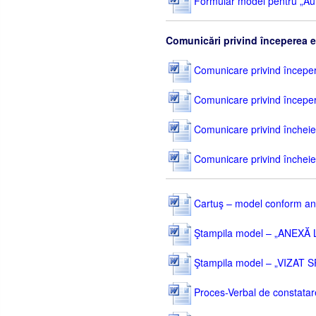
Formular model pentru „Auto
Comunicări privind începerea e
Comunicare privind începerea
Comunicare privind începerea
Comunicare privind încheiere
Comunicare privind încheierea
Cartuş – model conform ane
Ştampila model – „ANEXĂ
Ştampila model – „VIZAT
Proces-Verbal de constatare 