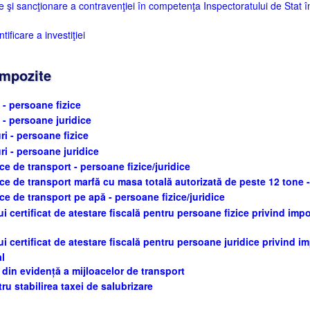
şi sancţionare a contravenţiei în competenţa Inspectoratului de Stat în
ficare a investiţiei
impozite
 - persoane fizice
i - persoane juridice
ri - persoane fizice
ri - persoane juridice
ce de transport - persoane fizice/juridice
ce de transport marfă cu masa totală autorizată de peste 12 tone -
ce de transport pe apă - persoane fizice/juridice
 certificat de atestare fiscală pentru persoane fizice privind impoz
i certificat de atestare fiscală pentru persoane juridice privind imp
al
 din evidență a mijloacelor de transport
u stabilirea taxei de salubrizare