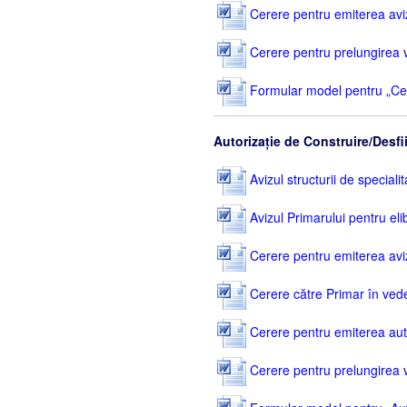
Cerere pentru emiterea avizul
Cerere pentru prelungirea val
Formular model pentru „Cer
Autorizație de Construire/Desfi
Avizul structurii de specialit
Avizul Primarului pentru eli
Cerere pentru emiterea avizul
Cerere către Primar în vedere
Cerere pentru emiterea autor
Cerere pentru prelungirea val