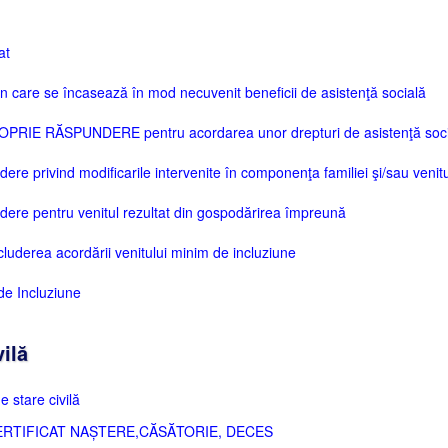
at
în care se încasează în mod necuvenit beneficii de asistenţă socială
RIE RĂSPUNDERE pentru acordarea unor drepturi de asistenţă soci
e privind modificarile intervenite în componenţa familiei şi/sau venitu
re pentru venitul rezultat din gospodărirea împreună
cluderea acordării venitului minim de incluziune
 de Incluziune
ilă
e stare civilă
RTIFICAT NAȘTERE,CĂSĂTORIE, DECES