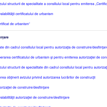
ui structurii de specialitate a consiliului local pentru emiterea „Certif
abilităţii certificatului de urbanism
tificat de urbanism”
ințare
ate din cadrul consiliului local pentru autorizaţia de construire/desfiinţar
berarea certificatului de urbanism şi pentru emiterea autorizaţiei de cons
ui structurii de specialitate din cadrul consiliului local pentru autorizaţ
a obţinerii avizului privind autorizarea lucrărilor de construcţii
izaţiei de construire/desfiinţare
abilităţii autorizaţiei de construire/desfiinţare