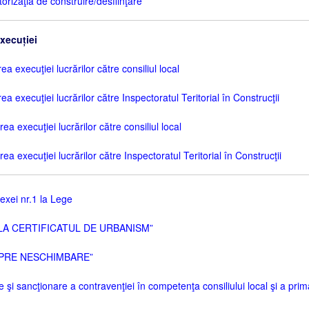
rizaţia de construire/desfiinţare”
xecuției
 execuţiei lucrărilor către consiliul local
 execuţiei lucrărilor către Inspectoratul Teritorial în Construcţii
a execuţiei lucrărilor către consiliul local
 execuţiei lucrărilor către Inspectoratul Teritorial în Construcţii
xei nr.1 la Lege
 LA CERTIFICATUL DE URBANISM”
 SPRE NESCHIMBARE”
şi sancţionare a contravenţiei în competenţa consiliului local şi a prim