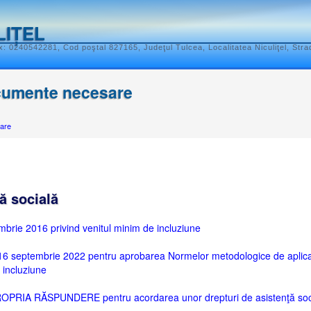
LIȚEL
: 0240542281, Cod poştal 827165, Judeţul Tulcea, Localitatea Niculiţel, Stra
cumente necesare
are
ă socială
brie 2016 privind venitul minim de incluziune
 septembrie 2022 pentru aprobarea Normelor metodologice de aplicare
 incluziune
RIA RĂSPUNDERE pentru acordarea unor drepturi de asistenţă soc