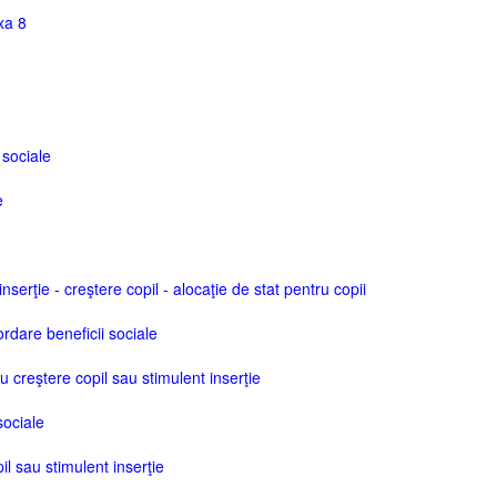
xa 8
 sociale
e
nserţie - creştere copil - alocaţie de stat pentru copii
dare beneficii sociale
u creştere copil sau stimulent inserţie
sociale
l sau stimulent inserţie