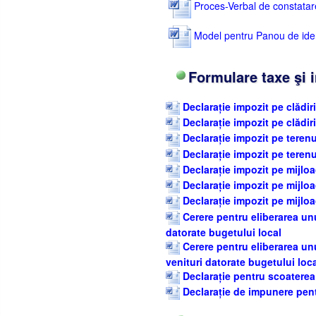
Proces-Verbal de constatare 
Model pentru Panou de identi
Formulare taxe şi 
Declarație impozit pe clădiri
Declarație impozit pe clădir
Declarație impozit pe terenu
Declarație impozit pe terenu
Declarație impozit pe mijloa
Declarație impozit pe mijloa
Declarație impozit pe mijloa
Cerere pentru eliberarea unui
datorate bugetului local
Cerere pentru eliberarea unu
venituri datorate bugetului loc
Declarație pentru scoaterea
Declarație de impunere pentr