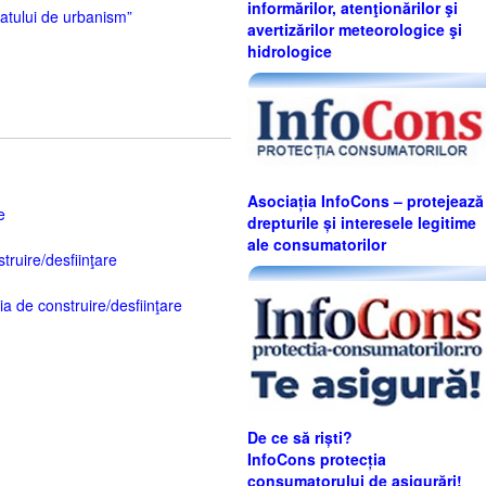
informărilor, atenţionărilor şi
icatului de urbanism”
avertizărilor meteorologice şi
hidrologice
Asociația InfoCons – protejează
e
drepturile și interesele legitime
ale consumatorilor
truire/desfiinţare
ia de construire/desfiinţare
De ce să riști?
InfoCons protecția
consumatorului de asigurări!