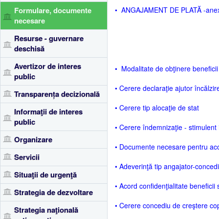
Formulare, documente
• ANGAJAMENT DE PLATĂ -ane
necesare
Resurse - guvernare
deschisă
Avertizor de interes
• Modalitate de obţinere beneficii
public
• Cerere declaraţie ajutor încălzir
Transparența decizională
• Cerere tip alocaţie de stat
Informaţii de interes
public
• Cerere îndemnizaţie - stimulent i
Organizare
• Documente necesare pentru acor
Servicii
• Adeverinţă tip angajator-concedi
Situaţii de urgenţă
• Acord confidenţialitate beneficii 
Strategia de dezvoltare
• Cerere concediu de creştere copi
Strategia naţională