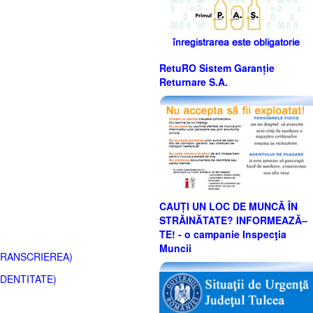
RetuRO Sistem Garanție
Returnare S.A.
CAUȚI UN LOC DE MUNCĂ ÎN
STRĂINĂTATE? INFORMEAZĂ–
TE! - o campanie Inspecţia
Muncii
TRANSCRIEREA)
IDENTITATE)