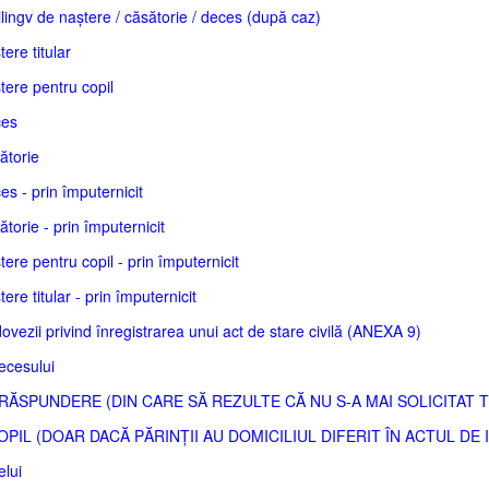
ilingv de naștere / căsătorie / deces (după caz)
ere titular
tere pentru copil
ces
ătorie
es - prin împuternicit
ătorie - prin împuternicit
tere pentru copil - prin împuternicit
ere titular - prin împuternicit
ezii privind înregistrarea unui act de stare civilă (ANEXA 9)
ecesului
RĂSPUNDERE (DIN CARE SĂ REZULTE CĂ NU S-A MAI SOLICITAT 
PIL (DOAR DACĂ PĂRINȚII AU DOMICILIUL DIFERIT ÎN ACTUL DE 
lui