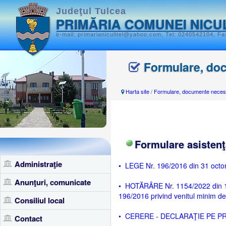
Judeţul Tulcea
PRIMĂRIA COMUNEI NICU
e-mail: primarianiculitel@yahoo.com, Tel: 0240542104, Fax
Formulare, do
Harta site
/
Formulare, documente neces
Formulare asistenţ
Administraţie
• LEGE Nr. 196/2016 din 31 octom
Anunţuri, comunicate
• HOTĂRÂRE Nr. 1154/2022 din 16
196/2016 privind venitul minim de
Consiliul local
• CERERE - DECLARAŢIE PE PROP
Contact