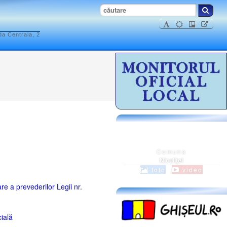
da Centrala, 2
Comuna
Niculiţel
foto
video
 a prevederilor Legii nr.
ială