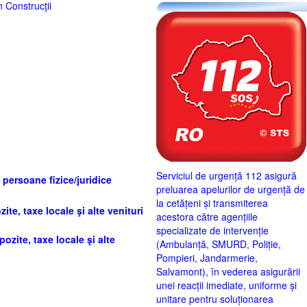
 Construcţii
Serviciul de urgență 112 asigură
 persoane fizice/juridice
preluarea apelurilor de urgență de
la cetățeni și transmiterea
ite, taxe locale şi alte venituri
acestora către agențiile
specializate de intervenție
ozite, taxe locale şi alte
(Ambulanță, SMURD, Poliție,
Pompieri, Jandarmerie,
Salvamont), în vederea asigurării
unei reacții imediate, uniforme și
unitare pentru soluționarea