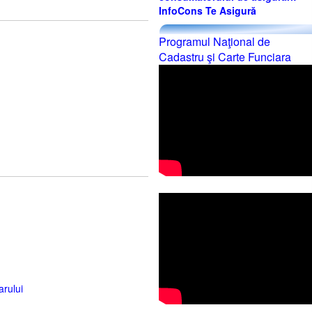
InfoCons Te Asigură
Programul Naţional de
Cadastru şi Carte Funciara
arului