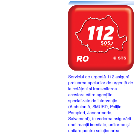
Serviciul de urgență 112 asigură
preluarea apelurilor de urgență de
la cetățeni și transmiterea
acestora către agențiile
specializate de intervenție
(Ambulanță, SMURD, Poliție,
Pompieri, Jandarmerie,
Salvamont), în vederea asigurării
unei reacții imediate, uniforme și
unitare pentru soluționarea