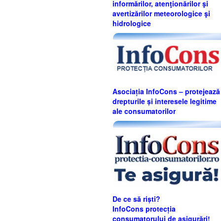
informărilor, atenţionărilor şi
avertizărilor meteorologice şi
hidrologice
Asociația InfoCons – protejează
drepturile și interesele legitime
ale consumatorilor
De ce să riști?
InfoCons protecția
consumatorului de asigurări!