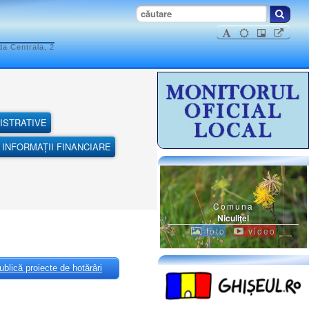
da Centrala, 2
ISTRATIVE
INFORMAȚII FINANCIARE
Comuna
Niculiţel
foto
video
blică proiecte de hotărâri