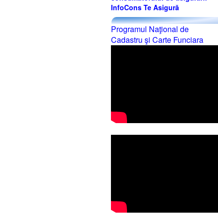
InfoCons Te Asigură
Programul Naţional de
Cadastru şi Carte Funciara