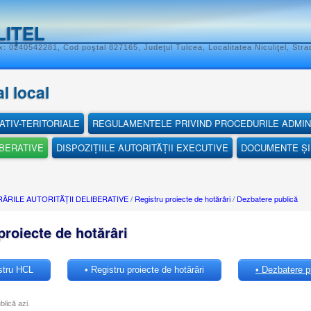
LIȚEL
: 0240542281, Cod poştal 827165, Judeţul Tulcea, Localitatea Niculiţel, Stra
l local
ATIV-TERITORIALE
REGULAMENTELE PRIVIND PROCEDURILE ADMIN
IBERATIVE
DISPOZIȚIILE AUTORITĂȚII EXECUTIVE
DOCUMENTE ȘI 
ÂRILE AUTORITĂȚII DELIBERATIVE
/
Registru proiecte de hotărâri
/
Dezbatere publică
proiecte de hotărâri
stru HCL
• Registru proiecte de hotărâri
• Dezbatere pu
blică azi.