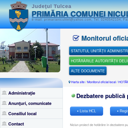
Judeţul Tulcea
PRIMĂRIA COMUNEI NICU
e-mail: primarianiculitel@yahoo.com, Tel: 0240542104, Fax
Monitorul oficia
STATUTUL UNITĂȚII ADMINISTR
HOTĂRÂRILE AUTORITĂȚII DEL
ALTE DOCUMENTE
Harta site
/
Monitorul oficial local
/
HOTĂR
Administraţie
Dezbatere publică 
Anunţuri, comunicate
• Lista HCL
• Regi
Consiliul local
Contact
Niciun proiect de hotărâre în dezbatere pu