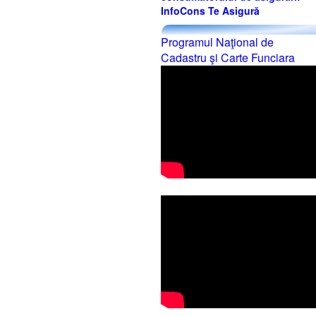
InfoCons Te Asigură
Programul Naţional de
Cadastru şi Carte Funciara