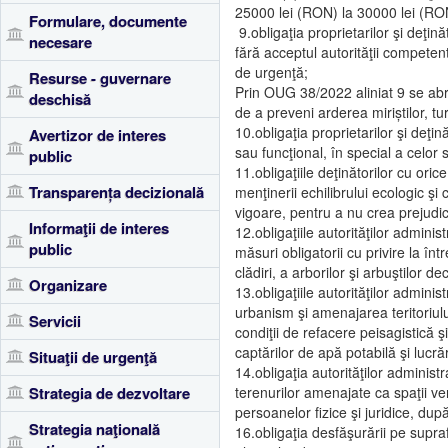
25000 lei (RON) la 30000 lei (RON
Formulare, documente
9.obligaţia proprietarilor şi deţinăt
necesare
fără acceptul autorităţii competent
de urgenţă;
Resurse - guvernare
Prin OUG 38/2022 aliniat 9 se abrog
deschisă
de a preveni arderea miriștilor, turb
10.obligaţia proprietarilor şi deţi
Avertizor de interes
sau funcţional, în special a celor 
public
11.obligaţiile deţinătorilor cu oric
Transparența decizională
menţinerii echilibrului ecologic şi
vigoare, pentru a nu crea prejudic
Informaţii de interes
12.obligaţiile autorităţilor admini
public
măsuri obligatorii cu privire la într
clădiri, a arborilor şi arbuştilor dec
Organizare
13.obligaţiile autorităţilor admini
urbanism şi amenajarea teritoriului
Servicii
condiţii de refacere peisagistică ş
captărilor de apă potabilă şi lucră
Situaţii de urgenţă
14.obligaţia autorităţilor administ
Strategia de dezvoltare
terenurilor amenajate ca spaţii ver
persoanelor fizice şi juridice, du
Strategia naţională
16.obligaţia desfăşurării pe supra