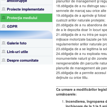
anticorupţie
planurilor de management şi regulam
18.obligaţia de a nu distruge sau d
Proiecte implementate
semnele de marcaj sau orice alte am
19.obligaţia de a aprinde şi folos
Protecţia mediului
custozii ariilor naturale protejate;
20.obligaţia de a nu abandona deşe
GDPR
de a le depozita doar în locuri sp
21.obligaţia de a nu intra pe supra
mijloace motorizate bazate pe folo
Galerie foto
regulamentelor ariilor naturale pr
23.obligaţia de a se legitima la s
Link-uri utile
24.obligaţia de a nu exploata resur
monumentele naturii şi din zonele
Despre comunitate
neregenerabile din parcurile natu
planurile de management ale parcu
25.obligaţia de a permite accesul 
deţinute cu orice titlu.
__________________________
Ca urmare a modificărilor legis
următoarele:
Incendierea, îngroparea d
închisoare de la 3 la 5 an