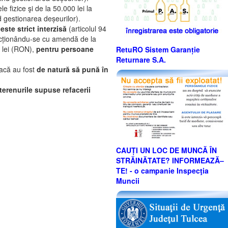
 fizice şi de la 50.000 lei la
d gestionarea deșeurilor).
 este strict interzisă
(articolul 94
sancționându-se cu amendă de la
0 lei (RON),
pentru persoane
RetuRO Sistem Garanție
Returnare S.A.
dacă au fost
de natură să pună în
e terenurile supuse refacerii
CAUȚI UN LOC DE MUNCĂ ÎN
STRĂINĂTATE? INFORMEAZĂ–
TE! - o campanie Inspecţia
Muncii