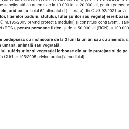
e sancționată cu amenzi de la 10.000 lei la 20.000 lei, pentru persoanele
ele juridice
(articolul 62 alineatul (1), litera b) din OUG 92/2021 privin
lor, litierelor pădurii, stufului, tufărișurilor sau vegetației ierboase
 OUG nr.195/2005 privind protecția mediului) și constituie contravenții, 
lei (RON),
pentru persoane fizice
, și de la 50.000 lei (RON) la 100.00
 se pedepsesc cu închisoare de la 3 luni la un an sau cu amendă
, 
ea umană, animală sau vegetală:
ului, tufărișurilor și vegetației ierboase din ariile protejate şi de p
din OUG nr.195/2005 privind protecția mediului).