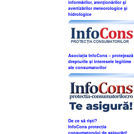
informărilor, atenţionărilor şi
avertizărilor meteorologice şi
hidrologice
Asociația InfoCons – protejează
drepturile și interesele legitime
ale consumatorilor
De ce să riști?
InfoCons protecția
consumatorului de asigurări!