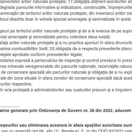
entelor ariilor naturale protejate; 17.obligaţia obţinerii acordurilor af
egrada panourile informative şi indicatoare, construcţiile, împrejmuirile, 
enajări de teritoriul ariilor naturale protejate, din inventarul ariilor na
i focul deschis doar în vetrele special amenajate şi semnalizate în acest
uri pe teritoriul ariilor naturale protejate şi de a le evacua de pe supr
ecial amenajate şi semnalizate pentru colectare daca există;
faţa ariilor naturale protejate şi a nu practica sporturi în afara drumuri
sirea combustibililor fosili; 22.obligaţia de a respecta prevederile pla
otejate aprobate conform prevederilor legale;
olicitarea expresă a personalului de inspecţie şi control prevăzut în pr
se minerale neregenerabile din parcurile naţionale, rezervaţiile naturale, 
 de conservare specială ale parcurilor naturale şi obligaţia de a nu exp
rale din zone situate în afara zonelor de conservare specială dacă aces
rilor respective;
în aria protejată a administratorilor sau custozilor precum şi a împuterni
_________
lative generate prin Ordonanța de Guvern nr. 38 din 2022, aducem 
eșeurilor sau eliminarea acestora în afara spațiilor autorizate sun
i
sau cu amendă (art 66, alin (1), literele e), f), g) din OUG 92/2021 pri