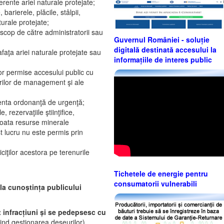
erente ariei naturale protejate;
barierele, plăcile, stâlpii,
turale protejate;
 scop de către administratorii sau
Guvernul României - soluție
digitală destinată accesului la
afaţa ariei naturale protejate sau
informațiile de interes public
lor permise accesului public cu
nurilor de management şi ale
ezenta ordonanţă de urgenţă;
rezervaţiile ştiinţifice,
loata resurse minerale
t lucru nu este permis prin
ciţilor acestora pe terenurile
Tichetele de energie pentru
consumatorii vulnerabili
la cunoștința publicului
t infracțiuni și se pedepsesc cu
vind gestionarea deșeurilor).