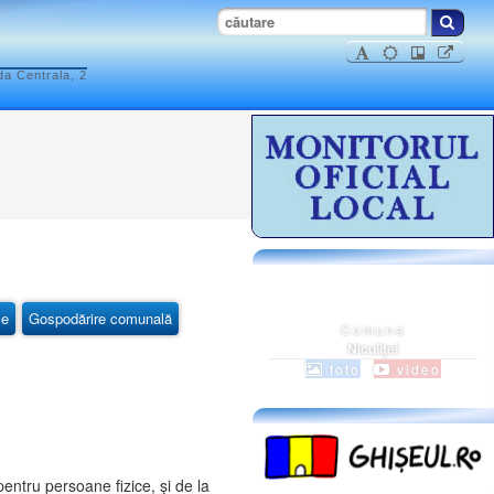
da Centrala, 2
ce
Gospodărire comunală
Comuna
Niculiţel
foto
video
entru persoane fizice, şi de la