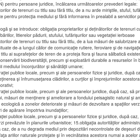
) pentru persoane juridice, încălcarea următoarelor prevederi legale:
orilor de terenuri cu titlu sau fără titlu, de a nu arde miriştile, stuful, tu
e pentru protecţia mediului şi fără informarea în prealabil a serviciilor 
ă şi se introduce: obligația proprietarilor și deținătorilor de terenuri cu 
ăriilor, litierelor pădurii, stufului, tufărișurilor sau vegetației ierboase
nătorilor de terenuri cu titlu sau fără titlu, de a lua măsuri de salubrizar
situate de-a lungul căilor de comunicaţie rutiere, feroviare şi de navigaţi
e titlu ai suprafeţelor de teren de a proteja flora şi fauna sălbatică exis
 conservării biodiversităţii, precum şi exploatării durabile a resurselor în
ii mediului înconjurător şi sănătăţii umane;
straţiei publice locale, precum şi ale persoanelor fizice şi juridice, după 
eţinerea şi înfrumuseţarea clădirilor, a curţilor şi împrejurimilor acestora, 
orativi;
straţiei publice locale, precum şi ale persoanelor juridice, după caz, să 
, măsuri de menţinere şi ameliorare a fondului peisagistic natural şi antro
i ecologică a zonelor deteriorate şi măsuri de dezvoltare a spaţiilor verz
ri de apărare împotriva inundaţiilor;
raţiei publice locale, precum şi a persoanelor fizice şi juridice, după ca
zi prevăzute în planurile urbanistice; 15.obligaţia autorităţilor administr
pă caz, de a nu degrada mediul prin depozitări necontrolate de deşeuri de
faţa ariilor naturale protejate şi în vecinătatea acestora numai a acelor 