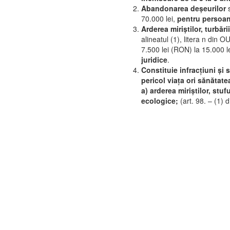
Abandonarea deșeurilor
s
70.000 lei,
pentru persoan
Arderea miriștilor, turbării
alineatul (1), litera n din
7.500 lei (RON) la 15.000 
juridice
.
Constituie infracțiuni și
pericol viața ori sănătat
a) arderea miriștilor, stuf
ecologice;
(art. 98. – (1) 