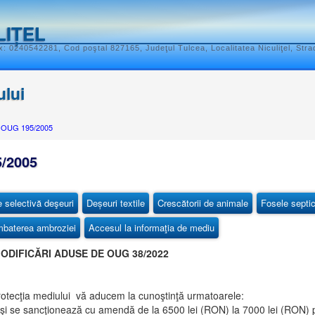
LIȚEL
: 0240542281, Cod poştal 827165, Judeţul Tulcea, Localitatea Niculiţel, Stra
ului
e OUG 195/2005
/2005
e selectivă deşeuri
Deșeuri textile
Crescătorii de animale
Fosele septi
baterea ambroziei
Accesul la informaţia de mediu
ODIFICĂRI ADUSE DE OUG 38/2022
tecţia mediului vă aducem la cunoştinţă urmatoarele:
e şi se sancţionează cu amendă de la 6500 lei (RON) la 7000 lei (RON) p