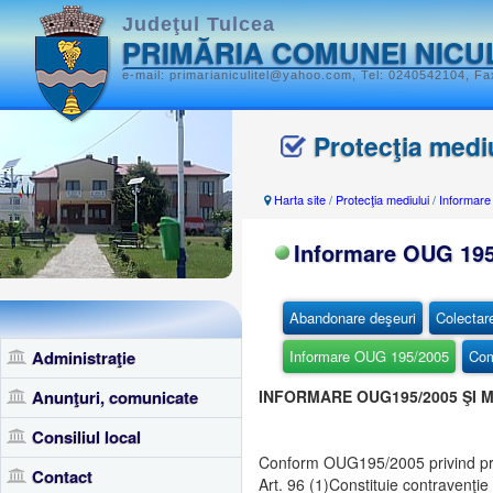
Judeţul Tulcea
PRIMĂRIA COMUNEI NICU
e-mail: primarianiculitel@yahoo.com, Tel: 0240542104, Fax
Protecţia medi
Harta site
/
Protecţia mediului
/
Informar
Informare OUG 195
Abandonare deşeuri
Colectar
Administraţie
Informare OUG 195/2005
Com
Anunţuri, comunicate
INFORMARE OUG195/2005 ŞI M
Consiliul local
Conform OUG195/2005 privind pro
Contact
Art. 96 (1)Constituie contravenţi