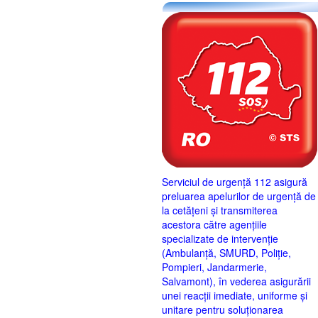
Serviciul de urgență 112 asigură
preluarea apelurilor de urgență de
la cetățeni și transmiterea
acestora către agențiile
specializate de intervenție
(Ambulanță, SMURD, Poliție,
Pompieri, Jandarmerie,
Salvamont), în vederea asigurării
unei reacții imediate, uniforme și
unitare pentru soluționarea