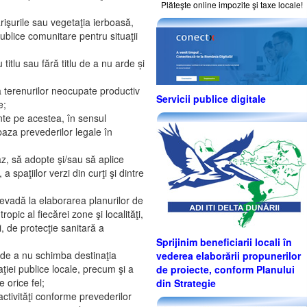
Plăteşte online impozite şi taxe locale!
fărişurile sau vegetaţia ierboasă,
publice comunitare pentru situaţii
titlu sau fără titlu de a nu arde și
e a terenurilor neocupate productiv
Servicii publice digitale
e;
tente pe acestea, în sensul
 baza prevederilor legale în
caz, să adopte şi/sau să aplice
a spaţiilor verzi din curţi şi dintre
prevadă la elaborarea planurilor de
pic al fiecărei zone şi localităţi,
i, de protecţie sanitară a
Sprijinim beneficiarii locali în
z, de a nu schimba destinaţia
vederea elaborării propunerilor
aţiei publice locale, precum şi a
de proiecte, conform Planului
 orice fel;
din Strategie
activităţi conforme prevederilor