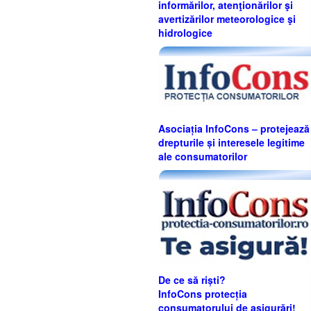
informărilor, atenţionărilor şi
avertizărilor meteorologice şi
hidrologice
Asociația InfoCons – protejează
drepturile și interesele legitime
ale consumatorilor
De ce să riști?
InfoCons protecția
consumatorului de asigurări!