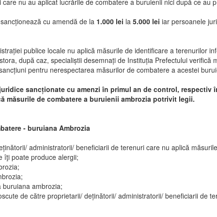
cții care nu au aplicat lucrările de combatere a buruienii nici după ce au
se sancționează cu amendă de la
1.000 lei
la
5.000 lei
iar persoanele jur
istrației publice locale nu aplică măsurile de identificare a terenurilor 
tora, după caz, specialiștii desemnați de Instituția Prefectului verifică m
ică sancțiuni pentru nerespectarea măsurilor de combatere a acestei burui
 juridice sancționate cu amenzi în primul an de control, respectiv î
că măsurile de combatere a buruienii ambrozia potrivit legii.
mbatere - buruiana Ambrozia
deținătorii/ administratorii/ beneficiarii de terenuri care nu aplică măs
îţi poate produce alergii;
brozia;
mbrozia;
ă buruiana ambrozia;
cute de către proprietarii/ deținătorii/ administratorii/ beneficiarii de te