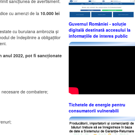
 primit sancțiunea de avertisment.
idice cu amenzi de la
10.000 lei
Guvernul României - soluție
digitală destinată accesului la
infestate cu buruiana ambrozia și
informațiile de interes public
odul de îndeplinire a obligațiilor
eni.
n anul 2022, pot fi sancționate
urile necesare de combatere;
Tichetele de energie pentru
consumatorii vulnerabili
renuri;