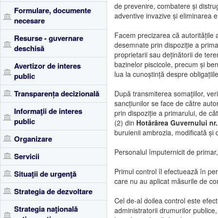
de prevenire, combatere și distruge
Formulare, documente
adventive invazive și eliminarea ei
necesare
Facem precizarea că autoritățile ad
Resurse - guvernare
desemnate prin dispoziție a primar
deschisă
proprietarii sau deținătorii de teren
bazinelor piscicole, precum și bene
Avertizor de interes
lua la cunoștință despre obligațiile
public
Transparența decizională
După transmiterea somaţiilor, veri
sancțiunilor se face de către autor
Informaţii de interes
prin dispoziție a primarului, de căt
public
(2) din
Hotărârea Guvernului nr.
buruienii ambrozia, modificată și
Organizare
Personalul împuternicit de primar,
Servicii
Primul control îl efectuează în p
Situaţii de urgenţă
care nu au aplicat măsurile de c
Strategia de dezvoltare
Cel de-al doilea control este efec
Strategia naţională
administratorii drumurilor publice, 