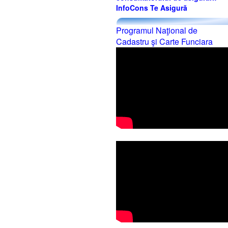
InfoCons Te Asigură
Programul Naţional de
Cadastru şi Carte Funciara