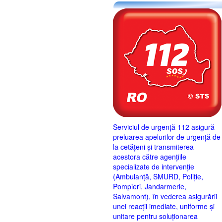
Serviciul de urgență 112 asigură
preluarea apelurilor de urgență de
la cetățeni și transmiterea
acestora către agențiile
specializate de intervenție
(Ambulanță, SMURD, Poliție,
Pompieri, Jandarmerie,
Salvamont), în vederea asigurării
unei reacții imediate, uniforme și
unitare pentru soluționarea