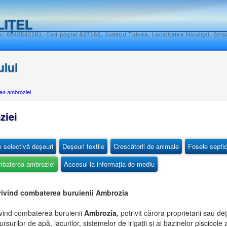
LIȚEL
: 0240542281, Cod poştal 827165, Judeţul Tulcea, Localitatea Niculiţel, Stra
ului
ea ambroziei
ziei
e selectivă deşeuri
Deșeuri textile
Crescătorii de animale
Fosele septi
baterea ambroziei
Accesul la informaţia de mediu
privind combaterea buruienii Ambrozia
ivind combaterea buruienii
Ambrozia
,
potrivit cărora proprietarii sau deț
ursurilor de apă, lacurilor, sistemelor de irigații și ai bazinelor piscicol