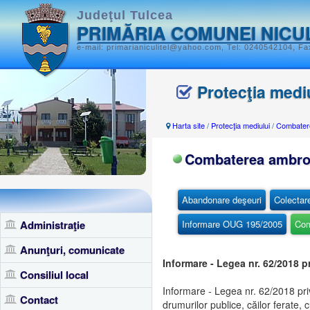
Judeţul Tulcea
PRIMĂRIA COMUNEI NICU
e-mail: primarianiculitel@yahoo.com, Tel: 0240542104, Fax
Protecţia medi
Harta site
/
Protecţia mediului
/
Combater
Combaterea ambro
Abandonare deşeuri
Colectar
Administraţie
Informare OUG 195/2005
Com
Anunţuri, comunicate
Informare - Legea nr. 62/2018 
Consiliul local
Informare - Legea nr. 62/2018 pr
Contact
drumurilor publice, căilor ferate, c