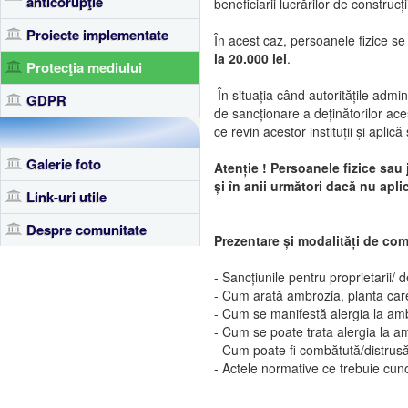
anticorupţie
beneficiarii lucrărilor de constru
Proiecte implementate
În acest caz, persoanele fizice 
la 20.000 lei
.
Protecţia mediului
În situația când autoritățile admin
GDPR
de sancționare a deținătorilor aces
ce revin acestor instituții și apl
Galerie foto
Atenție ! Persoanele fizice sau
și în anii următori dacă nu apli
Link-uri utile
Despre comunitate
Prezentare și modalități de co
- Sancțiunile pentru proprietarii/ 
- Cum arată ambrozia, planta care 
- Cum se manifestă alergia la am
- Cum se poate trata alergia la a
- Cum poate fi combătută/distrus
- Actele normative ce trebuie cunos