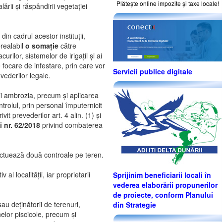
Plăteşte online impozite şi taxe locale!
ării și răspândirii vegetației
in cadrul acestor instituții,
prealabil
o somație
către
urilor, sistemelor de irigații și ai
e focare de infestare, prin care vor
Servicii publice digitale
evederilor legale.
ii ambrozia, precum și aplicarea
ntrolul, prin personal împuternicit
vit prevederilor art. 4 alin. (1) și
i nr. 62/2018
privind combaterea
fectuează două controale pe teren.
al localității, iar proprietarii
Sprijinim beneficiarii locali în
vederea elaborării propunerilor
de proiecte, conform Planului
sau deținătorii de terenuri,
din Strategie
inelor piscicole, precum și