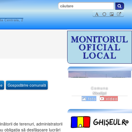
da Centrala, 2
ce
Gospodărire comunală
Comuna
Niculiţel
foto
video
inătorii de terenuri, administratorii
e au obligația să desfășoare lucrări