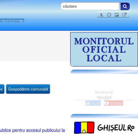
da Centrala, 2
ce
Gospodărire comunală
Comuna
Niculiţel
foto
video
ublice pentru accesul publicului la