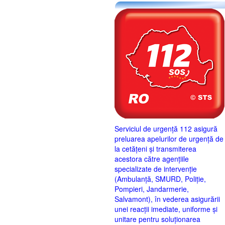
Serviciul de urgență 112 asigură
preluarea apelurilor de urgență de
la cetățeni și transmiterea
acestora către agențiile
specializate de intervenție
(Ambulanță, SMURD, Poliție,
Pompieri, Jandarmerie,
Salvamont), în vederea asigurării
unei reacții imediate, uniforme și
unitare pentru soluționarea