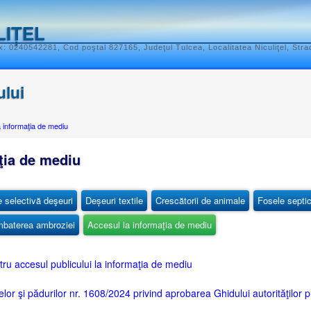
LIȚEL
: 0240542281, Cod poştal 827165, Judeţul Tulcea, Localitatea Niculiţel, Stra
ului
 informaţia de mediu
ţia de mediu
e selectivă deşeuri
Deșeuri textile
Crescătorii de animale
Fosele septi
baterea ambroziei
Accesul la informaţia de mediu
tru accesul publicului la informaţia de mediu
elor şi pădurilor nr. 1608/2024 privind aprobarea Ghidului autorităţilor p