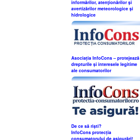
informărilor, atenţionărilor şi
avertizărilor meteorologice şi
hidrologice
Asociația InfoCons – protejează
drepturile și interesele legitime
ale consumatorilor
De ce să riști?
InfoCons protecția
consumatorului de asigurări!