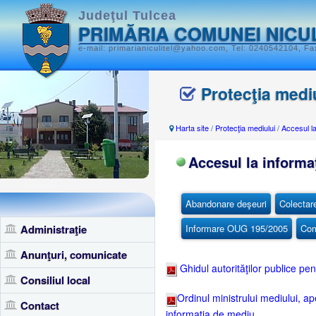
Judeţul Tulcea
PRIMĂRIA COMUNEI NICU
e-mail: primarianiculitel@yahoo.com, Tel: 0240542104, Fax
Protecţia medi
Harta site
/
Protecţia mediului
/
Accesul la
Accesul la informa
Abandonare deşeuri
Colectar
Administraţie
Informare OUG 195/2005
Com
Anunţuri, comunicate
Ghidul autorităţilor publice pen
Consiliul local
Ordinul ministrului mediului, ap
Contact
informaţia de mediu