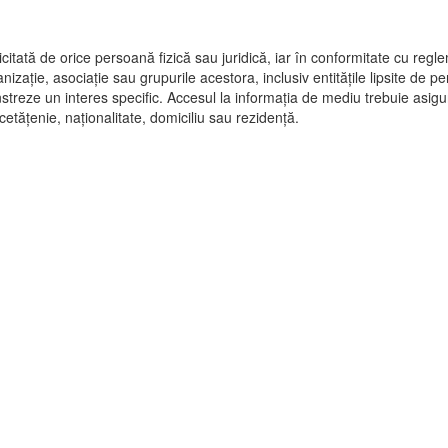
itată de orice persoană fizică sau juridică, iar în conformitate cu reglem
zație, asociație sau grupurile acestora, inclusiv entitățile lipsite de pers
streze un interes specific. Accesul la informația de mediu trebuie asigu
cetățenie, naționalitate, domiciliu sau rezidență.